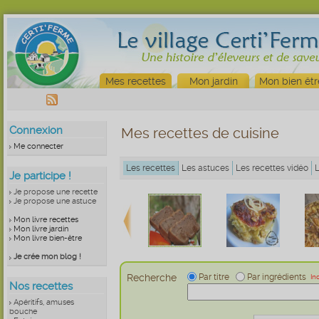
Mes recettes
Mon jardin
Mon bien êtr
Connexion
Mes recettes de cuisine
Me connecter
Les recettes
Les astuces
Les recettes vidéo
Je participe !
Je propose une recette
Je propose une astuce
Mon livre recettes
Mon livre jardin
Mon livre bien-être
Je crée mon blog !
Recherche
Par titre
Par ingrédients
In
Nos recettes
Apéritifs, amuses
bouche