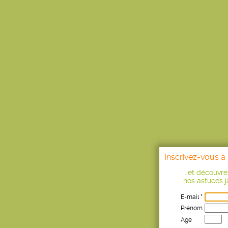
Inscrivez-vous à 
...et découvr
nos astuces ja
E-mail *
Prénom
Age