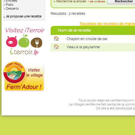
Entrées
> Recherche avancée
+ de critères
Plats
Desserts
Résultats : 2 recettes
Je propose une recette
Recettes de recettes de marie
Visitez iTerroir
Nom de la recette
Chapon en croûte de sel
Veau à la paysanne
Tous droits réservés certiferme.com
Le Village certiferme fait partie de la comm
Ce site a été développé 