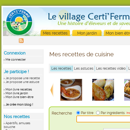
Mes recettes
Mon jardin
Mon bien êtr
Connexion
Mes recettes de cuisine
Me connecter
Les recettes
Les astuces
Les recettes vidéo
Je participe !
Je propose une recette
Je propose une astuce
Mon livre recettes
Mon livre jardin
Mon livre bien-être
Je crée mon blog !
Recherche
Par titre
Par ingrédients
In
Nos recettes
Apéritifs, amuses
bouche