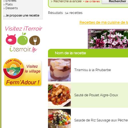
Entrées
> Recherche avancée
+ de critères
Plats
Desserts
Résultats : 14 recettes
Je propose une recette
Recettes de ma cuisine de to
Visitez iTerroir
Nom de la recette
Tiramisu à la Rhubarbe
Sauté de Poulet Aigre-Doux
Salade de Riz Sauvage aux Pêche