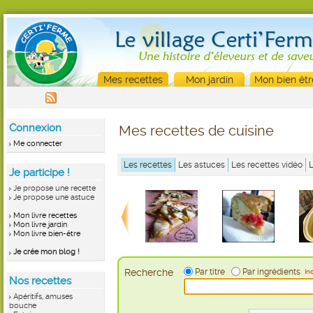
Mes recettes
Mon jardin
Mon bien êtr
Connexion
Mes recettes de cuisine
Me connecter
Les recettes
Les astuces
Les recettes vidéo
Je participe !
Je propose une recette
Je propose une astuce
Mon livre recettes
Mon livre jardin
Mon livre bien-être
Je crée mon blog !
Recherche
Par titre
Par ingrédients
In
Nos recettes
Apéritifs, amuses
bouche