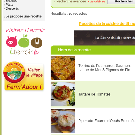
Entrées
> Recherche avancée
+ de critères
Plats
Desserts
Résultats : 10 recettes
Je propose une recette
Recettes de la cuisine de lili : 
Visitez iTerroir
Nom de la recette
Terrine de Potimarron, Saumon,
Laitue de Mer & Pignons de Pin
Tartare de Tomates
Piperade, Écume d'Oeufs Brouillé