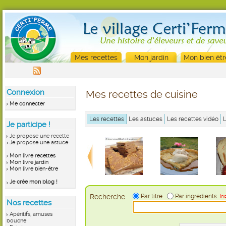
Mes recettes
Mon jardin
Mon bien êtr
Connexion
Mes recettes de cuisine
Me connecter
Les recettes
Les astuces
Les recettes vidéo
Je participe !
Je propose une recette
Je propose une astuce
Mon livre recettes
Mon livre jardin
Mon livre bien-être
Je crée mon blog !
Recherche
Par titre
Par ingrédients
In
Nos recettes
Apéritifs, amuses
bouche