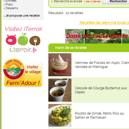
Entrées
> Recherche avancée
+ de critères
Plats
Desserts
Résultats : 10 recettes
Je propose une recette
Recettes de dans ma toute p
Visitez iTerroir
Nom de la recette
Verrines de Fraises en Aspic, Crè
Vanillée et Meringue
Velouté de Courge Butternut aux
Cèpes
Risotto de Dinde, Petits Pois au
Safran et Parmesan