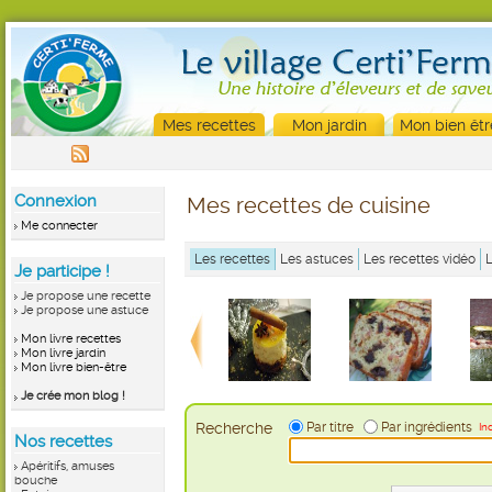
Mes recettes
Mon jardin
Mon bien êtr
Connexion
Mes recettes de cuisine
Me connecter
Les recettes
Les astuces
Les recettes vidéo
Je participe !
Je propose une recette
Je propose une astuce
Mon livre recettes
Mon livre jardin
Mon livre bien-être
Je crée mon blog !
Recherche
Par titre
Par ingrédients
In
Nos recettes
Apéritifs, amuses
bouche