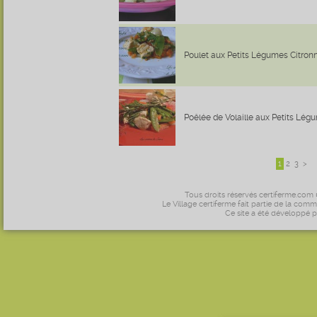
Poulet aux Petits Légumes Citron
Poêlée de Volaille aux Petits Lég
1
2
3
>
Tous droits réservés certiferme.com
Le Village certiferme fait partie de la comm
Ce site a été développé 