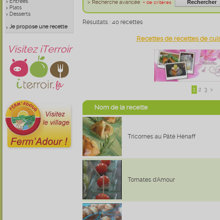
Entrées
> Recherche avancée
+ de critères
Plats
Desserts
Résultats : 40 recettes
Je propose une recette
Recettes de recettes de cuis
Visitez iTerroir
1
2
3
>
Nom de la recette
Tricornes au Pâté Hénaff
Tomates d'Amour