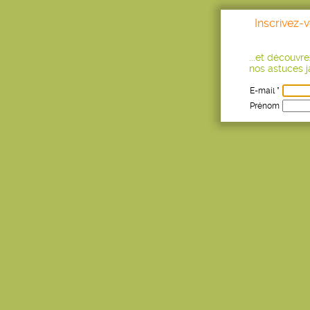
Inscrivez-
...et découvr
nos astuces ja
E-mail *
Prénom
Age