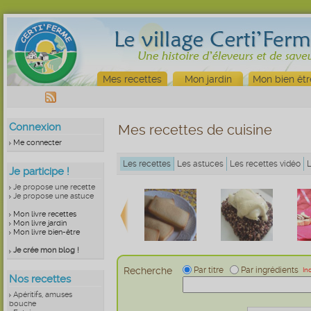
Mes recettes
Mon jardin
Mon bien êtr
Connexion
Mes recettes de cuisine
Me connecter
Les recettes
Les astuces
Les recettes vidéo
Je participe !
Je propose une recette
Je propose une astuce
Mon livre recettes
Mon livre jardin
Mon livre bien-être
Je crée mon blog !
Recherche
Par titre
Par ingrédients
In
Nos recettes
Apéritifs, amuses
bouche