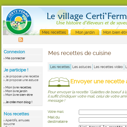
Mes recettes
Mon jardin
Mon bien êtr
Connexion
Mes recettes de cuisine
Me connecter
Les recettes
Les astuces
Les recettes vidéo
Je participe !
Je propose une recette
Envoyer une recette à
Je propose une astuce
Mon livre recettes
Mon livre jardin
Pour envoyer la recette "Galettes de boeuf à l
Mon livre bien-être
il suffit d'indiquer votre mail, celui de votre ami
message !
Je crée mon blog !
Votre mail
Nos recettes
Mail du
Apéritifs, amuses
destinataire
bouche