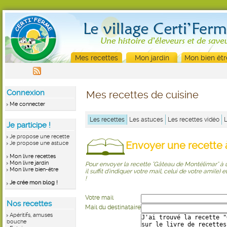
Mes recettes
Mon jardin
Mon bien êtr
Connexion
Mes recettes de cuisine
Me connecter
Les recettes
Les astuces
Les recettes vidéo
Je participe !
Je propose une recette
Envoyer une recette à
Je propose une astuce
Mon livre recettes
Mon livre jardin
Pour envoyer la recette "Gâteau de Montélimar" à 
Mon livre bien-être
il suffit d'indiquer votre mail, celui de votre ami(e)
!
Je crée mon blog !
Votre mail
Nos recettes
Mail du destinataire
Apéritifs, amuses
bouche