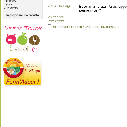
Entrées
Plats
Votre message
Desserts
Je propose une recette
Votre nom
(facultatif)
Visitez iTerroir
Je souhaite recevoir une copie du message