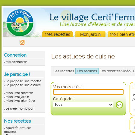
Mes recettes
Mon jardin
Mon bien êtr
Connexion
Les astuces de cuisine
Me connecter
Les recettes
Les astuces
Les recettes vidéo
Je participe !
Je propose une recette
Je propose une astuce
P
Vos mots clés :
Mon livre recettes
V
Mon livre jardin
Catégorie :
p
Mon livre bien-être
Je crée mon blog !
Nos recettes
Apéritifs, amuses
bouche