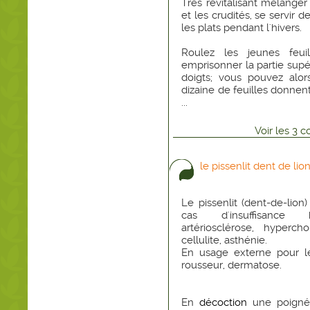
Trés revitalisant mélanger
et les crudités, se servir 
les plats pendant l'hivers.
Roulez les jeunes feu
emprisonner la partie supé
doigts; vous pouvez alo
dizaine de feuilles donnen
...
Voir
les
3
co
le pissenlit dent de lio
Le pissenlit (dent-de-lion)
cas d'insuffisance h
artériosclérose, hyperchol
cellulite, asthénie.
En usage externe pour l
rousseur, dermatose.
En
décoction
une poignée