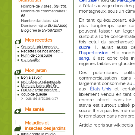
Statistiques
Centrale
(nord du
Mexiqu
à l'état sauvage dans des p
Nombre de visites :
634 701
montagneux, sous un clima
Nombre de commentaires :
68
En tant qu'édulcorant, el
Nombre d'articles :
121
plus longtemps que c
Dernière màj le
18/10/2009
Blog créé le
19/08/2007
peuvent laisser un lég
surtout à forte concentrati
Mes recettes
fois celui du saccharose)
sucre
. Il aurait aussi d
Soupe à l'ail Loconois ...
Recettes de nos ancêtr ...
l'
hypertension
. Elle modif
Purin de consoude
sang
, il est donc très i
ma recette
régimes faibles en glucides
Mon jardin
Des polémiques politi
Bon a savoir
commercialisation dans
orchidées phalaenopsis
largement consommé au
Mers les bains (80) So ...
aux
États-Unis
et certai
Qui se cache derrière ...
librement vendu en tant
coup de gueule
> Tous les articles (
47
)
encore interdit dans les 
stevia est surtout utilisé 
Ma santé
sucre. Il n'a pas les même
le remplacer dans nombre 
Maladies et
Article repris sur wikipedia
insectes des jardins
lutte contre le mildio ...