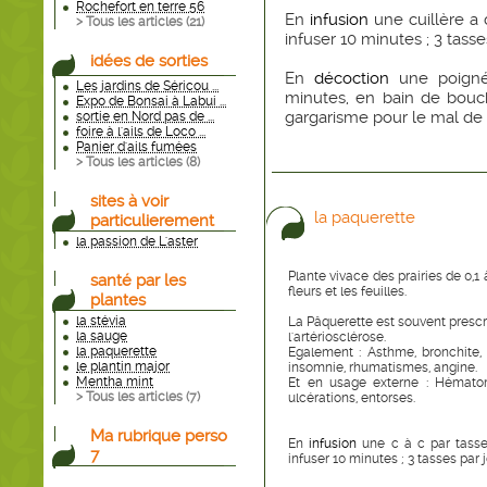
Rochefort en terre 56
En
infusion
une cuillère a 
> Tous les articles (
21
)
infuser 10 minutes ; 3 tasse
idées de sorties
En
décoction
une poignée
Les jardins de Séricou ...
minutes, en bain de bouc
Expo de Bonsai à Labui ...
gargarisme pour le mal de 
sortie en Nord pas de ...
foire à l'ails de Loco ...
Panier d'ails fumées
> Tous les articles (
8
)
sites à voir
la paquerette
particulierement
la passion de L'aster
Plante vivace des prairies de 0,1 
santé par les
fleurs et les feuilles.
plantes
la stévia
La Pâquerette est souvent prescri
la sauge
l'artériosclérose.
la paquerette
Egalement : Asthme, bronchite, l
le plantin major
insomnie, rhumatismes, angine.
Mentha mint
Et en usage externe : Hématome
> Tous les articles (
7
)
ulcérations, entorses.
Ma rubrique perso
En
infusion
une c à c par tasse 
7
infuser 10 minutes ; 3 tasses par j