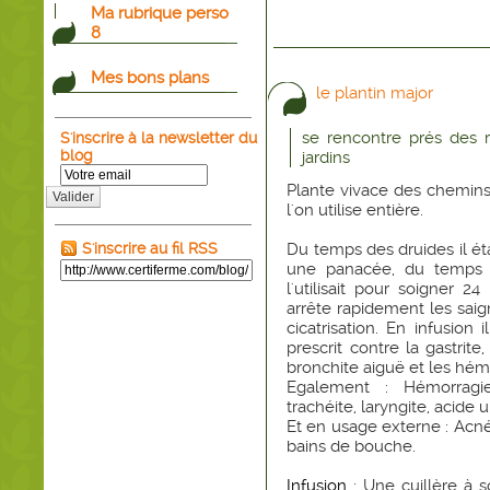
Ma rubrique perso
8
Mes bons plans
le plantin major
se rencontre prés des 
S'inscrire à la newsletter du
blog
jardins
Plante vivace des chemins
Valider
l'on utilise entière.
S'inscrire au fil RSS
Du temps des druides il é
une panacée, du temps d
l'utilisait pour soigner 2
arrête rapidement les saig
cicatrisation. En infusion 
prescrit contre la gastrite
bronchite aiguë et les hémo
Egalement : Hémorragies
trachéite, laryngite, acide 
Et en usage externe : Acné,
bains de bouche.
Infusion
: Une cuillère à s