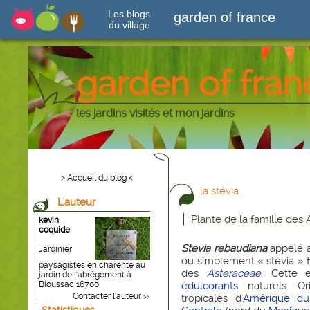
Les blogs
garden of france
du village
garden of fran
les jardins visités et mon jardins
> Accueil du blog <
la stévia
L'auteur
Plante de la famille des 
kevin
coquide
Stevia rebaudiana
appelé a
Jardinier
ou simplement « stévia » fa
paysagistes en charente au
des
Asteraceae
. Cette 
jardin de l'abrègement à
Bioussac 16700
édulcorants
naturels. Ori
Contacter l'auteur
tropicales d'
Amérique d
>>