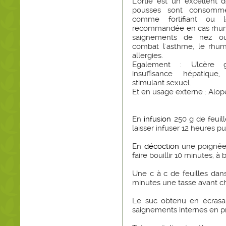
L'ortie est un excellent d
pousses sont consomm
comme fortifiant ou 
recommandée en cas rhuma
saignements de nez ou
combat l'asthme, le rhum
allergies.
Egalement : Ulcère ga
insuffisance hépatique,
stimulant sexuel.
Et en usage externe : Alopéc
En
infusion
250 g de feuill
laisser infuser 12 heures pu
En
décoction
une poignée 
faire bouillir 10 minutes, à
Une c à c de feuilles dans
minutes une tasse avant c
Le suc obtenu en écrasa
saignements internes en pre