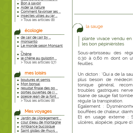
Bon à savoir
Aider la nature
Comment favoriser les ...
insectes utiles au jar ...
> Tous les articles (
8
)
la sauge
écologie
de l'air de l'air by ...
plante vivace vendu en 
monsanto
les bon pépinièristes
Le monde selon Monsant
...
Sous-arbrisseau des rég
Chêne
0,30 à 0,60 m dont on uti
le chêne au guillotin ...
> Tous les articles (
17
)
feuilles.
mes loisirs
Un dicton : "Qui a de la sa
plus besoin de médecin"
boutures et semis
Mon bonsai
tonique général, rec
resultat finale des po ...
troubles gastriques nerve
portes ouvertes de l'i ...
tisane de sauge fait tomber
poesie jean de la font ...
régule la transpiration.
> Tous les articles (
8
)
Egalement : Dysménorrhé
Mes voyages
bouffées de chaleur, diarr
Et en usage externe : St
Jardin de l'Abrégement ...
ulcères, alopécie, piqure d
cour d'eau de montagne
Ambiance bucolique
Saint gildas de rhuys ...