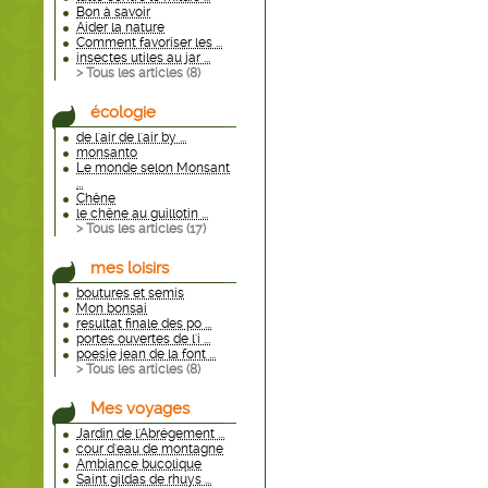
Bon à savoir
Aider la nature
Comment favoriser les ...
insectes utiles au jar ...
> Tous les articles (
8
)
écologie
de l'air de l'air by ...
monsanto
Le monde selon Monsant
...
Chêne
le chêne au guillotin ...
> Tous les articles (
17
)
mes loisirs
boutures et semis
Mon bonsai
resultat finale des po ...
portes ouvertes de l'i ...
poesie jean de la font ...
> Tous les articles (
8
)
Mes voyages
Jardin de l'Abrégement ...
cour d'eau de montagne
Ambiance bucolique
Saint gildas de rhuys ...