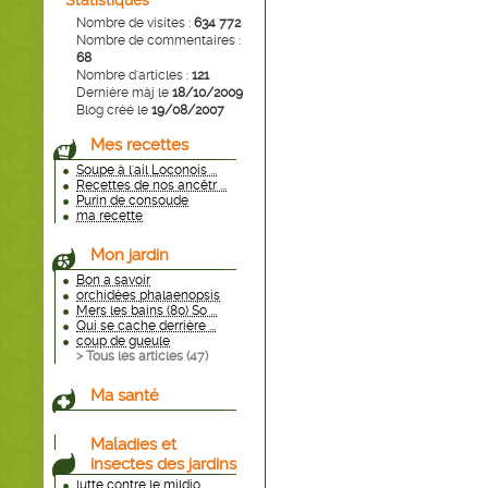
Statistiques
Nombre de visites :
634 772
Nombre de commentaires :
68
Nombre d'articles :
121
Dernière màj le
18/10/2009
Blog créé le
19/08/2007
Mes recettes
Soupe à l'ail Loconois ...
Recettes de nos ancêtr ...
Purin de consoude
ma recette
Mon jardin
Bon a savoir
orchidées phalaenopsis
Mers les bains (80) So ...
Qui se cache derrière ...
coup de gueule
> Tous les articles (
47
)
Ma santé
Maladies et
insectes des jardins
lutte contre le mildio ...