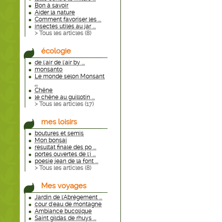
Bon à savoir
Aider la nature
Comment favoriser les ...
insectes utiles au jar ...
> Tous les articles (
8
)
écologie
de l'air de l'air by ...
monsanto
Le monde selon Monsant
...
Chêne
le chêne au guillotin ...
> Tous les articles (
17
)
mes loisirs
boutures et semis
Mon bonsai
resultat finale des po ...
portes ouvertes de l'i ...
poesie jean de la font ...
> Tous les articles (
8
)
Mes voyages
Jardin de l'Abrégement ...
cour d'eau de montagne
Ambiance bucolique
Saint gildas de rhuys ...