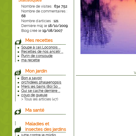
Statistiques
Nombre de visites :
634 752
Nombre de commentaires :
68
Nombre d'articles :
121
Dernière màj le
18/10/2009
Blog créé le
19/08/2007
Mes recettes
Soupe à l'ail Loconois ...
Recettes de nos ancêtr ...
Purin de consoude
ma recette
Mon jardin
V
Bon a savoir
orchidées phalaenopsis
Mers les bains (80) So ...
Qui se cache derrière ...
coup de gueule
> Tous les articles (
47
)
Ma santé
Maladies et
insectes des jardins
lutte contre le mildio ...