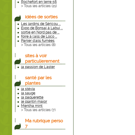
Rochefort en terre 56
> Tous les articles (
21
)
idées de sorties
Les jardins de Séricou ...
Expo de Bonsai à Labui ...
sortie en Nord pas de ...
foire à l'ails de Loco ...
Panier d'ails fumées
> Tous les articles (
8
)
sites à voir
particulierement
la passion de L'aster
santé par les
plantes
la stévia
la sauge
la paquerette
le plantin major
Mentha mint
> Tous les articles (
7
)
Ma rubrique perso
7