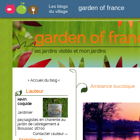
Les blogs
garden of france
du village
garden of fran
les jardins visités et mon jardins
> Accueil du blog <
Ambiance bucolique
L'auteur
kevin
coquide
Jardinier
paysagistes en charente au
jardin de l'abrègement à
Bioussac 16700
Contacter l'auteur
>>