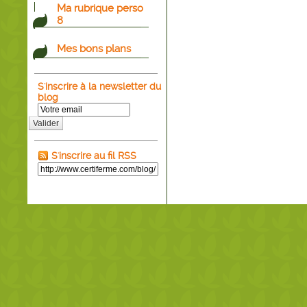
Ma rubrique perso
8
Mes bons plans
S'inscrire à la newsletter du
blog
Valider
S'inscrire au fil RSS