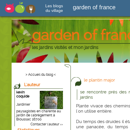
Les blogs
garden of france
du village
garden of fran
les jardins visités et mon jardins
> Accueil du blog <
le plantin major
L'auteur
se rencontre prés des 
kevin
coquide
jardins
Jardinier
Plante vivace des chemins
l'on utilise entière.
paysagistes en charente au
jardin de l'abrègement à
Bioussac 16700
Du temps des druides il é
Contacter l'auteur
>>
une panacée, du temps d