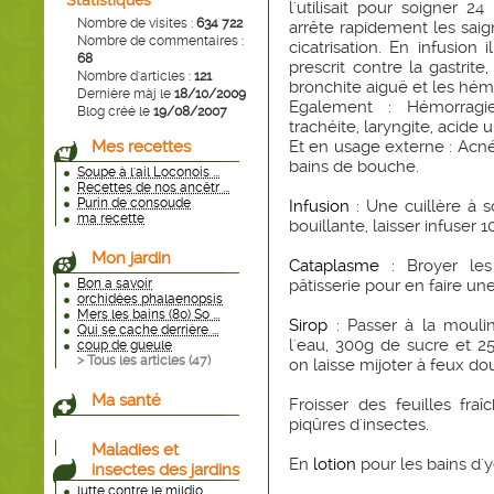
Statistiques
l'utilisait pour soigner 2
Nombre de visites :
634 722
arrête rapidement les saig
Nombre de commentaires :
cicatrisation. En infusion 
68
prescrit contre la gastrite
Nombre d'articles :
121
bronchite aiguë et les hémo
Dernière màj le
18/10/2009
Egalement : Hémorragies
Blog créé le
19/08/2007
trachéite, laryngite, acide 
Mes recettes
Et en usage externe : Acné,
bains de bouche.
Soupe à l'ail Loconois ...
Recettes de nos ancêtr ...
Purin de consoude
Infusion
: Une cuillère à s
ma recette
bouillante, laisser infuser 1
Mon jardin
Cataplasme
: Broyer les
Bon a savoir
pâtisserie pour en faire une
orchidées phalaenopsis
Mers les bains (80) So ...
Sirop
: Passer à la moulin
Qui se cache derrière ...
l'eau, 300g de sucre et 
coup de gueule
> Tous les articles (
47
)
on laisse mijoter à feux do
Ma santé
Froisser des feuilles fra
piqûres d'insectes.
Maladies et
En
lotion
pour les bains d'y
insectes des jardins
lutte contre le mildio ...