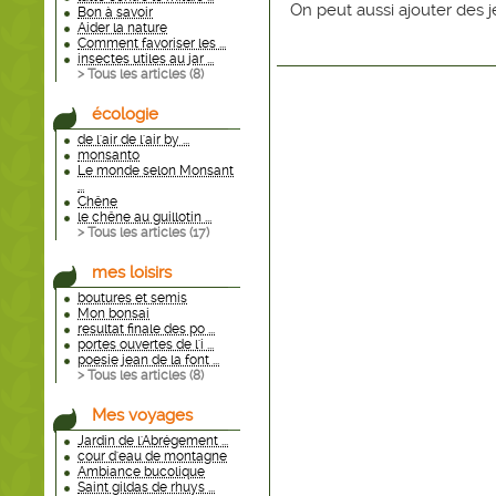
On peut aussi ajouter des j
Bon à savoir
Aider la nature
Comment favoriser les ...
insectes utiles au jar ...
> Tous les articles (
8
)
écologie
de l'air de l'air by ...
monsanto
Le monde selon Monsant
...
Chêne
le chêne au guillotin ...
> Tous les articles (
17
)
mes loisirs
boutures et semis
Mon bonsai
resultat finale des po ...
portes ouvertes de l'i ...
poesie jean de la font ...
> Tous les articles (
8
)
Mes voyages
Jardin de l'Abrégement ...
cour d'eau de montagne
Ambiance bucolique
Saint gildas de rhuys ...