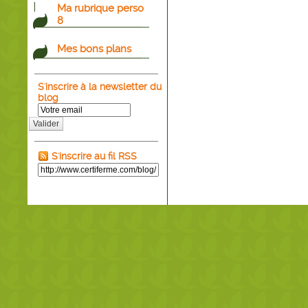
Ma rubrique perso
8
Mes bons plans
S'inscrire à la newsletter du
blog
Valider
S'inscrire au fil RSS