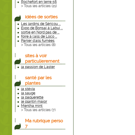
Rochefort en terre 56
> Tous les articles (
21
)
idées de sorties
Les jardins de Séricou ...
Expo de Bonsai à Labui ...
sortie en Nord pas de ...
foire à l'ails de Loco ...
Panier d'ails fumées
> Tous les articles (
8
)
sites à voir
particulierement
la passion de L'aster
santé par les
plantes
la stévia
la sauge
la paquerette
le plantin major
Mentha mint
> Tous les articles (
7
)
Ma rubrique perso
7