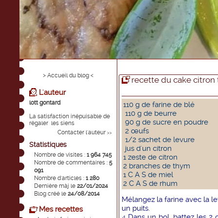
> Accueil du blog <
recette du cake citron
L'auteur
lott gontard
110 g de farine de blé
110 g de beurre
La satisfaction inépuisable de
90 g de sucre en poudre
régaler les siens
2 œufs
Contacter l'auteur
>>
1/2 sachet de levure
Statistiques
jus d'un citron
Nombre de visites :
1 964 745
1 zeste de citron
Nombre de commentaires :
5
2 branches de thym
091
1 C A S de miel
Nombre d'articles :
1 280
2 C A S de rhum
Dernière màj le
22/01/2024
Blog créé le
24/08/2014
Mélangez la farine avec la le
un puits.
Mes recettes
4 Dans un bol, battez les 2 