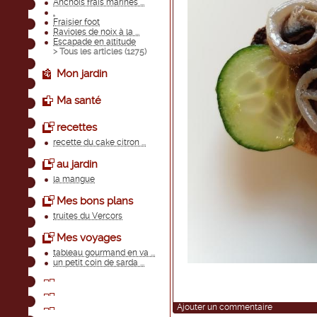
Anchois frais marinés ...
.
Fraisier foot
Ravioles de noix à la ...
Escapade en altitude
> Tous les articles (
1275
)
Mon jardin
Ma santé
recettes
recette du cake citron ...
au jardin
la mangue
Mes bons plans
truites du Vercors
Mes voyages
tableau gourmand en va ...
un petit coin de sarda ...
Ajouter un commentaire