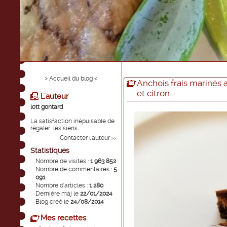
> Accueil du blog <
Anchois frais marinés 
et citron.
L'auteur
lott gontard
La satisfaction inépuisable de
régaler les siens
Contacter l'auteur
>>
Statistiques
Nombre de visites :
1 963 852
Nombre de commentaires :
5
091
Nombre d'articles :
1 280
Dernière màj le
22/01/2024
Blog créé le
24/08/2014
Mes recettes