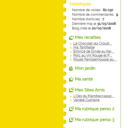
Statistiques
Nombre de visites :
82 030
Nombre de commentaires :
9
Nombre d'articles :
7
Dernière màj le
31/03/2008
Blog créé le
20/02/2008
Mes recettes
Le Chocolat qui Croust ...
Ma Tartiflette
Emincé de Dinde au Rai ...
Porc au Vin Rouge et P ...
Poulet Pamplemousse au ...
Mon jardin
Ma santé
Mes Sites Amis
L'Oeil du Mandraccassp ...
Variété Culinaire
Ma rubrique perso 2
Ma rubrique perso 3