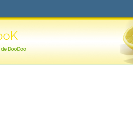
ooK
s de DooDoo