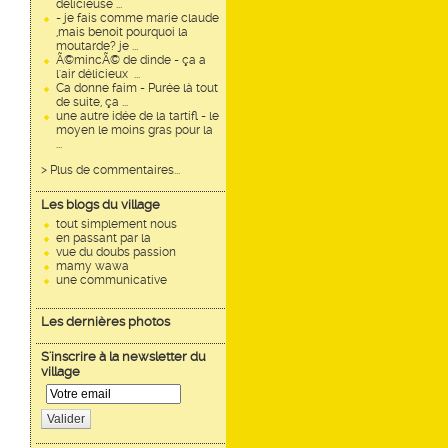
délicieuse ...
- je fais comme marie claude
,mais benoit pourquoi la
moutarde? je ...
Ã©mincÃ© de dinde - ça a
l'air délicieux ...
Ca donne faim - Purée là tout
de suite, ça ...
une autre idée de la tartifl - le
moyen le moins gras pour la
...
> Plus de commentaires...
Les blogs du village
tout simplement nous
en passant par la
vue du doubs passion
mamy wawa
une communicative
Les dernières photos
S'inscrire à la newsletter du
village
Valider