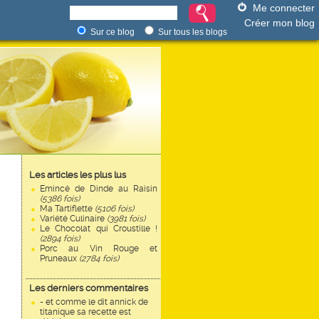
Me connecter
Créer mon blog
Sur ce blog
Sur tous les blogs
Les articles les plus lus
Emincé de Dinde au Raisin
(5386 fois)
Ma Tartiflette
(5106 fois)
Variété Culinaire
(3981 fois)
Le Chocolat qui Croustille !
(2894 fois)
Porc au Vin Rouge et
Pruneaux
(2784 fois)
Les derniers commentaires
- et comme le dit annick de
titanique sa recette est