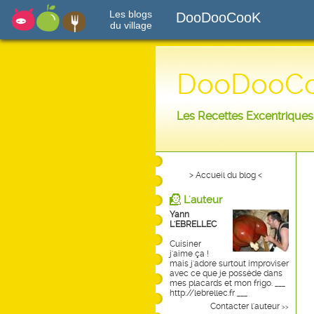
Les blogs
DooDooCooK
du village
DooDooC
Les Recettes Excentrique
> Accueil du blog <
L'auteur
Yann
L'EBRELLEC
Cuisiner
j'aime ça !
mais j'adore surtout improviser
avec ce que je possède dans
mes placards et mon frigo. ___
http://lebrellec.fr ___
Contacter l'auteur
>>