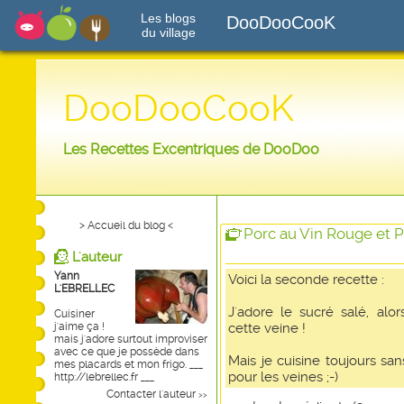
Les blogs
DooDooCooK
du village
DooDooCooK
Les Recettes Excentriques de DooDoo
> Accueil du blog <
Porc au Vin Rouge et 
L'auteur
Yann
Voici la seconde recette :
L'EBRELLEC
J'adore le sucré salé, alo
Cuisiner
j'aime ça !
cette veine !
mais j'adore surtout improviser
avec ce que je possède dans
Mais je cuisine toujours san
mes placards et mon frigo. ___
pour les veines ;-)
http://lebrellec.fr ___
Contacter l'auteur
>>