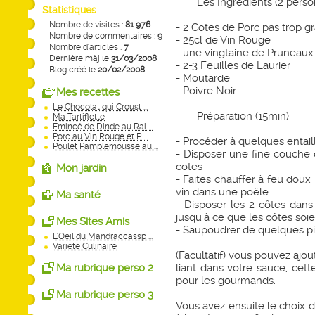
_____Les Ingrédients (2 perso
Statistiques
Nombre de visites :
81 976
- 2 Cotes de Porc pas trop g
Nombre de commentaires :
9
- 25cl de Vin Rouge
Nombre d'articles :
7
- une vingtaine de Pruneau
Dernière màj le
31/03/2008
- 2-3 Feuilles de Laurier
Blog créé le
20/02/2008
- Moutarde
- Poivre Noir
Mes recettes
Le Chocolat qui Croust ...
_____Préparation (15min):
Ma Tartiflette
Emincé de Dinde au Rai ...
Porc au Vin Rouge et P ...
- Procéder à quelques entail
Poulet Pamplemousse au ...
- Disposer une fine couche
cotes
Mon jardin
- Faites chauffer à feu doux 
vin dans une poêle
Ma santé
- Disposer les 2 côtes dan
jusqu'à ce que les côtes soie
Mes Sites Amis
- Saupoudrer de quelques pi
L'Oeil du Mandraccassp ...
Variété Culinaire
(Facultatif) vous pouvez ajo
Ma rubrique perso 2
liant dans votre sauce, cet
pour les gourmands.
Ma rubrique perso 3
Vous avez ensuite le choix 