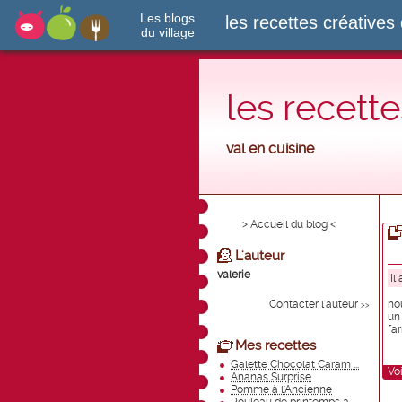
Les blogs
les recettes créatives 
du village
les recette
val en cuisine
> Accueil du blog <
L'auteur
valerie
Il
Contacter l'auteur
no
>>
un
fa
Mes recettes
Galette Chocolat Caram ...
Voi
Ananas Surprise
Pomme à l'Ancienne