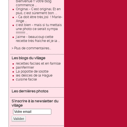
bienvenue !! votre blog
commence ...
Original - C'est original. Et en
plus, c'est sûrement bon. ...
- Ca doit être très joli ! Marie-
Ange ...
c'est bien - mais si tu mettais
une photo ce serait sympa
!!!!!!!!!!! ...
j'aime - beaucoup cette
recette trés fraiche et je la ...
> Plus de commentaires...
Les blogs du village
recettes faciles et en famille
painfermier
La popotte de lolotte
les delices de la Hague
cuisine facile
Les dernières photos
S'inscrire à la newsletter du
village
Valider