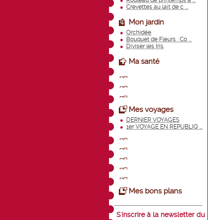
Rouleau de printemps a ...
Crevettes au lait de c ...
Mon jardin
Orchidée
Bouquet de Fleurs : Co ...
Diviser les Iris
Ma santé
Mes voyages
DERNIER VOYAGES
1er VOYAGE EN REPUBLIQ ...
Mes bons plans
S'inscrire à la newsletter du