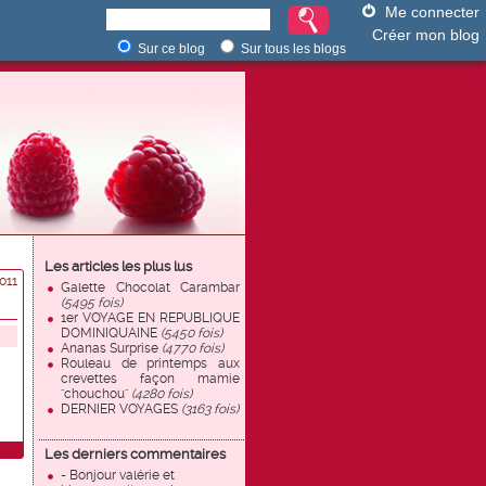
Me connecter
Créer mon blog
Sur ce blog
Sur tous les blogs
Les articles les plus lus
011
Galette Chocolat Carambar
(5495 fois)
1er VOYAGE EN REPUBLIQUE
DOMINIQUAINE
(5450 fois)
Ananas Surprise
(4770 fois)
Rouleau de printemps aux
crevettes façon mamie
"chouchou"
(4280 fois)
DERNIER VOYAGES
(3163 fois)
Les derniers commentaires
- Bonjour valérie et