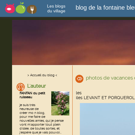
Les blogs
blog de la fontaine bl
du village
> Accueil du blog <
photos de vacances 
L'auteur
les
FANFAN du petit
ruisseau
iles LEVANT ET PORQUEROL
je suis très
heureuse de
créer mo n blog,
pour me faire de
nouvelles amies, qui je pense
vont m'apporter tout plein
d'idée, de toutes sortes, et
j'espère que je vais pouvoi...