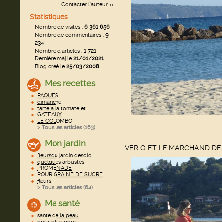
Contacter l'auteur
>>
Statistiques
Nombre de visites :
6 361 656
Nombre de commentaires :
9
234
Nombre d'articles :
1 721
Dernière màj le
21/01/2021
Blog créé le
25/03/2008
Mes recettes
PAQUES
dimanche
tarte a la tomate et ...
GATEAUX
LE COLOMBO
> Tous les articles (
163
)
Mon jardin
VER O ET LE MARCHAND DE
fleursdu jardin desolo ...
quelques arbustes
PROMENADE
POUR GRAINE DE SUCRE
fleurs
> Tous les articles (
64
)
Ma santé
sante de la peau
pour ptite pom