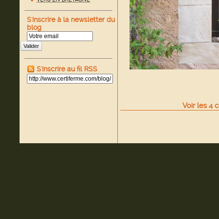
S'inscrire à la newsletter du
blog
Valider
S'inscrire au fil RSS
Voir
les
4
c