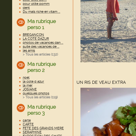
pour ptite pomm
dent
Du maïs riche en vitam ...
Ma rubrique
perso 1
BREGANCON
LA COTE DAZUR
photos de vacances dan ...
suite des vacances de ...
les amis
> Tous les articles (
132
)
Ma rubrique
perso 2
noel
la cote d azur
UN RIS DE VEAU EXTRA
la mer
JOSIANE
quelques photos
> Tous les articles (
119
)
Ma rubrique
perso 3
carte
CARTE
FETE DES GRANDS MERE
SERAPHINE