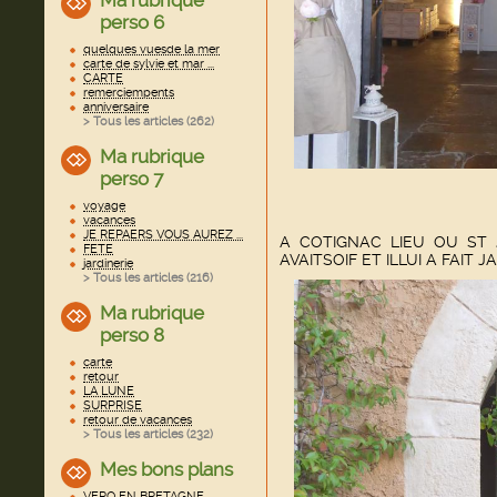
Ma rubrique
perso 6
quelques vuesde la mer
carte de sylvie et mar ...
CARTE
remerciempents
anniversaire
> Tous les articles (
262
)
Ma rubrique
perso 7
voyage
vacances
JE REPAERS VOUS AUREZ ...
A COTIGNAC LIEU OU ST
FETE
AVAITSOIF ET ILLUI A FAIT
jardinerie
> Tous les articles (
216
)
Ma rubrique
perso 8
carte
retour
LA LUNE
SURPRISE
retour de vacances
> Tous les articles (
232
)
Mes bons plans
VERO EN BRETAGNE