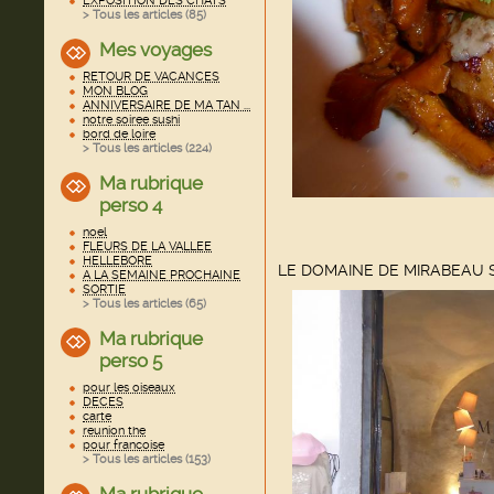
EXPOSITION DES CHATS
> Tous les articles (
85
)
Mes voyages
RETOUR DE VACANCES
MON BLOG
ANNIVERSAIRE DE MA TAN ...
notre soiree sushi
bord de loire
> Tous les articles (
224
)
Ma rubrique
perso 4
noel
FLEURS DE LA VALLEE
HELLEBORE
LE DOMAINE DE MIRABEAU
A LA SEMAINE PROCHAINE
SORTIE
> Tous les articles (
65
)
Ma rubrique
perso 5
pour les oiseaux
DECES
carte
reunion the
pour francoise
> Tous les articles (
153
)