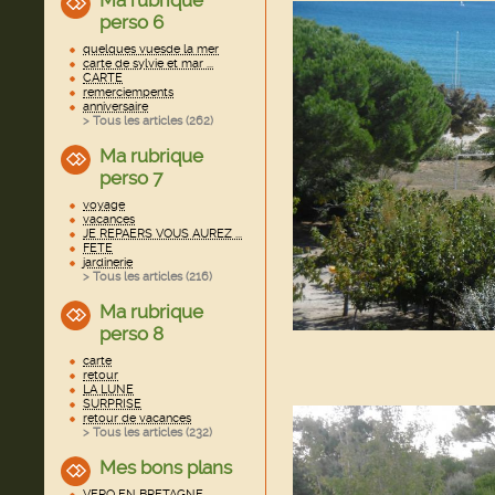
Ma rubrique
perso 6
quelques vuesde la mer
carte de sylvie et mar ...
CARTE
remerciempents
anniversaire
> Tous les articles (
262
)
Ma rubrique
perso 7
voyage
vacances
JE REPAERS VOUS AUREZ ...
FETE
jardinerie
> Tous les articles (
216
)
Ma rubrique
perso 8
carte
retour
LA LUNE
SURPRISE
retour de vacances
> Tous les articles (
232
)
Mes bons plans
VERO EN BRETAGNE