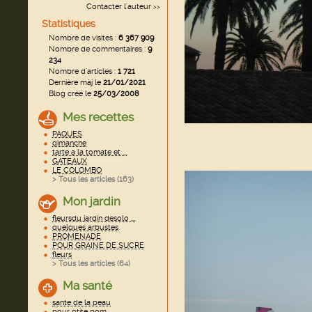
Contacter l'auteur
>>
Statistiques
Nombre de visites :
6 367 909
Nombre de commentaires :
9
234
Nombre d'articles :
1 721
Dernière màj le
21/01/2021
Blog créé le
25/03/2008
Mes recettes
PAQUES
dimanche
tarte a la tomate et ...
GATEAUX
LE COLOMBO
> Tous les articles (
163
)
Mon jardin
fleursdu jardin desolo ...
quelques arbustes
PROMENADE
POUR GRAINE DE SUCRE
fleurs
> Tous les articles (
64
)
Ma santé
sante de la peau
pour ptite pom