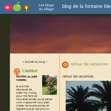
Les blogs
blog de la fontaine bl
du village
> Accueil du blog <
retour de vacances
L'auteur
retour de vacances
FANFAN du petit
ruisseau
je suis très
heureuse de
créer mo n blog,
pour me faire de
nouvelles amies, qui je pense
vont m'apporter tout plein
d'idée, de toutes sortes, et
j'espère que je vais pouvoi...