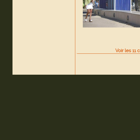
Voir
les
11
c