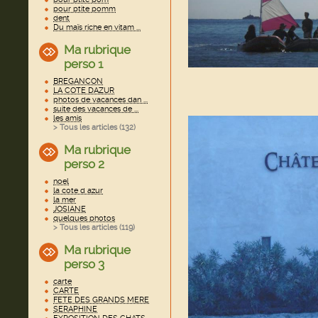
pour ptite pomm
dent
Du maïs riche en vitam ...
Ma rubrique
perso 1
BREGANCON
LA COTE DAZUR
photos de vacances dan ...
suite des vacances de ...
les amis
> Tous les articles (
132
)
Ma rubrique
perso 2
noel
la cote d azur
la mer
JOSIANE
quelques photos
> Tous les articles (
119
)
Ma rubrique
perso 3
carte
CARTE
FETE DES GRANDS MERE
SERAPHINE