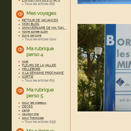
EXPOSITION DES CHATS
> Tous les articles (
85
)
Mes voyages
RETOUR DE VACANCES
MON BLOG
ANNIVERSAIRE DE MA TAN ...
notre soiree sushi
bord de loire
> Tous les articles (
224
)
Ma rubrique
perso 4
noel
FLEURS DE LA VALLEE
HELLEBORE
A LA SEMAINE PROCHAINE
SORTIE
> Tous les articles (
65
)
Ma rubrique
perso 5
pour les oiseaux
DECES
carte
reunion the
pour francoise
> Tous les articles (
153
)