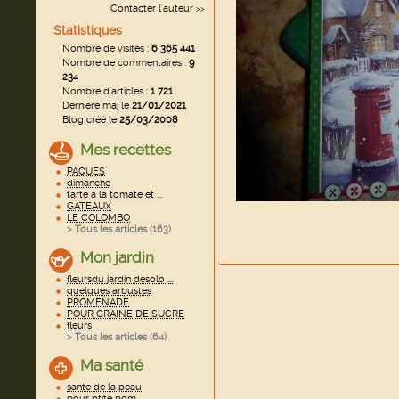
Contacter l'auteur
>>
Statistiques
Nombre de visites :
6 365 441
Nombre de commentaires :
9
234
Nombre d'articles :
1 721
Dernière màj le
21/01/2021
Blog créé le
25/03/2008
Mes recettes
PAQUES
dimanche
tarte a la tomate et ...
GATEAUX
LE COLOMBO
> Tous les articles (
163
)
Mon jardin
fleursdu jardin desolo ...
quelques arbustes
PROMENADE
POUR GRAINE DE SUCRE
fleurs
> Tous les articles (
64
)
Ma santé
sante de la peau
pour ptite pom