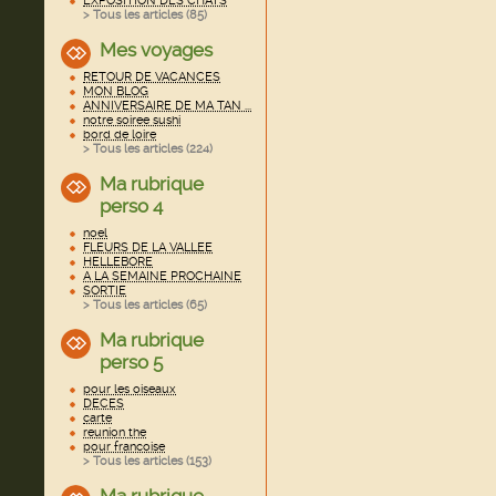
EXPOSITION DES CHATS
> Tous les articles (
85
)
Mes voyages
RETOUR DE VACANCES
MON BLOG
ANNIVERSAIRE DE MA TAN ...
notre soiree sushi
bord de loire
> Tous les articles (
224
)
Ma rubrique
perso 4
noel
FLEURS DE LA VALLEE
HELLEBORE
A LA SEMAINE PROCHAINE
SORTIE
> Tous les articles (
65
)
Ma rubrique
perso 5
pour les oiseaux
DECES
carte
reunion the
pour francoise
> Tous les articles (
153
)