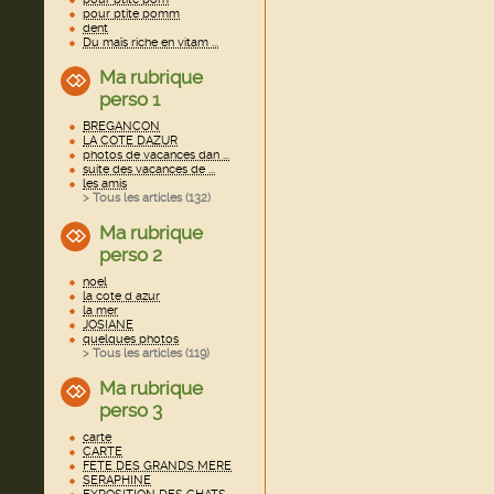
pour ptite pomm
dent
Du maïs riche en vitam ...
Ma rubrique
perso 1
BREGANCON
LA COTE DAZUR
photos de vacances dan ...
suite des vacances de ...
les amis
> Tous les articles (
132
)
Ma rubrique
perso 2
noel
la cote d azur
la mer
JOSIANE
quelques photos
> Tous les articles (
119
)
Ma rubrique
perso 3
carte
CARTE
FETE DES GRANDS MERE
SERAPHINE