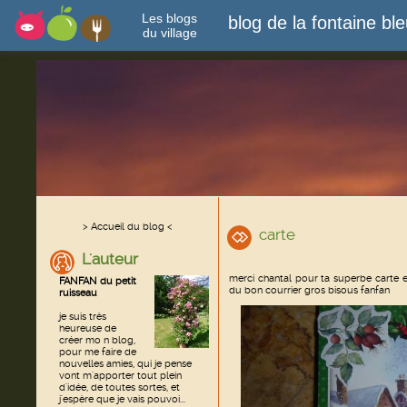
Les blogs
blog de la fontaine bl
du village
> Accueil du blog <
carte
L'auteur
merci chantal pour ta superbe carte 
FANFAN du petit
du bon courrier gros bisous fanfan
ruisseau
je suis très
heureuse de
créer mo n blog,
pour me faire de
nouvelles amies, qui je pense
vont m'apporter tout plein
d'idée, de toutes sortes, et
j'espère que je vais pouvoi...