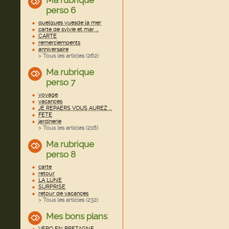
Ma rubrique
perso 6
quelques vuesde la mer
carte de sylvie et mar ...
CARTE
remerciempents
anniversaire
> Tous les articles (
262
)
Ma rubrique
perso 7
voyage
vacances
JE REPAERS VOUS AUREZ ...
FETE
jardinerie
> Tous les articles (
216
)
Ma rubrique
perso 8
carte
retour
LA LUNE
SURPRISE
retour de vacances
> Tous les articles (
232
)
Mes bons plans
VERO EN BRETAGNE