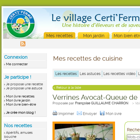
Mes recettes
Mon jardin
Mon bien êtr
Connexion
Mes recettes de cuisine
Me connecter
Les recettes
Les astuces
Les recettes vidéo
Je participe !
Je propose une recette
< Retour à la liste
Je propose une astuce
Verrines Avocat-Queue de
Mon livre recettes
Mon livre jardin
Proposée par
Françoise GUILLAUME CHARRON
> Voi
Mon livre bien-être
Je crée mon blog !
Imprimer
Envoyer
Mon livre
Nos recettes
Recher
Apéritifs, amuses
bouche