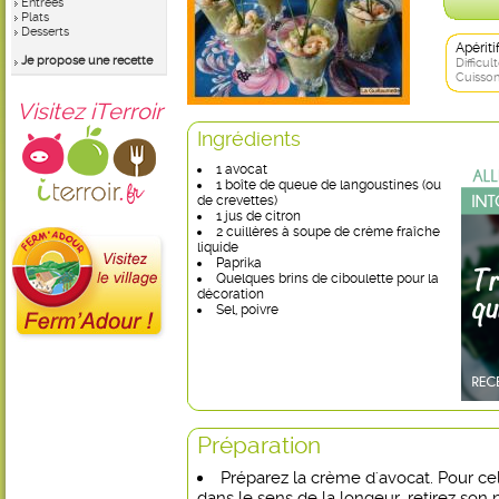
Entrées
Plats
Desserts
Apérit
Je propose une recette
Difficult
Cuisson
Visitez iTerroir
Ingrédients
1 avocat
1 boîte de queue de langoustines (ou
de crevettes)
1 jus de citron
2 cuillères à soupe de crème fraîche
liquide
Paprika
Quelques brins de ciboulette pour la
décoration
Sel, poivre
Préparation
Préparez la crème d'avocat. Pour ce
dans le sens de la longeur, retirez son 