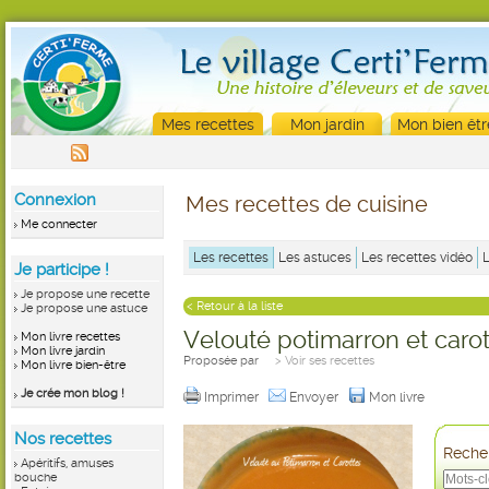
Mes recettes
Mon jardin
Mon bien êtr
Connexion
Mes recettes de cuisine
Me connecter
Les recettes
Les astuces
Les recettes vidéo
Je participe !
Je propose une recette
< Retour à la liste
Je propose une astuce
Velouté potimarron et caro
Mon livre recettes
Mon livre jardin
Proposée par
> Voir ses recettes
Mon livre bien-être
Je crée mon blog !
Imprimer
Envoyer
Mon livre
Nos recettes
Recher
Apéritifs, amuses
bouche