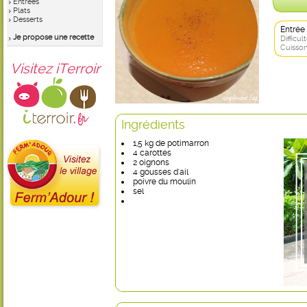
Entrées
Plats
Desserts
Entrée
Je propose une recette
Difficult
Cuisson
Visitez iTerroir
Ingrédients
1,5 kg de potimarron
4 carottes
2 oignons
4 gousses d'ail
poivre du moulin
sel