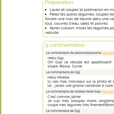
Préparation
Lavez et coupez le potimarron en mo
Pelez les autres légumes, coupez-le
fondre une noix de beurre dans une cass
tout, couvrez d'eau, salez et poivrez.
Apres cuisson, mixez les legumes po
velouté.
9 commentaires
Le commentaire de lesbonsrestaurants.
Voir son
Hello Gigi
Oh! Que ce velouté est appétissant! C
soupe. Bisous. Sylvie.
Le commentaire de Gigi
Hello Mireille
tu vois mes morceaux sur la photo et 
lol....j'avais une grosse casserole à cuir
Le commentaire de mireille herbe folle.
Voir son
C'est comme j'aime!
Je cuis mes sooupes moins longtemp
coupe mes légumes très finement!Bonne
Le commentaire de Gigi