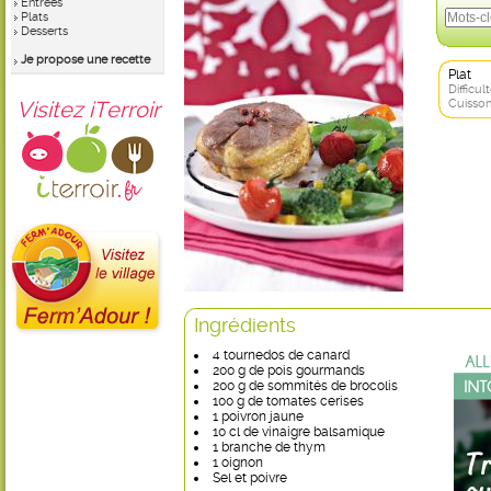
Entrées
Plats
Desserts
Je propose une recette
Plat
Difficult
Visitez iTerroir
Cuisson
Ingrédients
4 tournedos de canard
200 g de pois gourmands
200 g de sommités de brocolis
100 g de tomates cerises
1 poivron jaune
10 cl de vinaigre balsamique
1 branche de thym
1 oignon
Sel et poivre