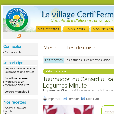
Mes recettes
Mon jardin
Mon bien êtr
Connexion
Mes recettes de cuisine
Me connecter
Les recettes
Les astuces
Les recettes vidéo
Je participe !
Je propose une recette
< Retour à la liste
Je propose une astuce
Tournedos de Canard et sa
Mon livre recettes
Mon livre jardin
Légumes Minute
Mon livre bien-être
Proposée par
Cicar
> Voir ses recettes
> Voir le sit
Je crée mon blog !
Imprimer
Envoyer
Mon livre
Nos recettes
Apéritifs, amuses
bouche
Recher