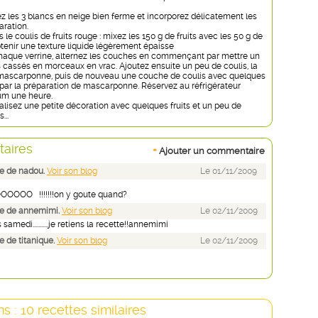
ez les 3 blancs en neige bien ferme et incorporez délicatement les
aration.
s le coulis de fruits rouge : mixez les 150 g de fruits avec les 50 g de
btenir une texture liquide légèrement épaisse
chaque verrine, alternez les couches en commençant par mettre un
s cassés en morceaux en vrac. Ajoutez ensuite un peu de coulis, la
 mascarponne, puis de nouveau une couche de coulis avec quelques
 par la préparation de mascarponne. Réservez au réfrigérateur
m une heure.
réalisez une petite décoration avec quelques fruits et un peu de
...
aires
+
Ajouter un commentaire
e de nadou.
Voir son blog
Le 01/11/2009
OOO !!!!!!!on y goute quand?
e de annemimi.
Voir son blog
Le 02/11/2009
samedi...........je retiens la recette!!annemimi
 de titanique.
Voir son blog
Le 02/11/2009
s : 10 recettes similaires