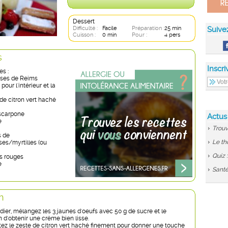
Dessert
Difficulté :
Facile
Préparation :
25 min
Suive
Cuisson :
0 min
Pour :
4 pers
s
Inscri
es :
roses de Reims
 pour l'intérieur et la
de citron vert haché
scarpone
Actus
e
Trouv
s de
Le th
ses/myrtilles (ou
Quiz 
ts rouges
e
Santé
n
dier, mélangez les 3 jaunes d'oeufs avec 50 g de sucre et le
 d'obtenir une crème bien lisse.
utez le zeste de citron vert haché finement pour donner une touche