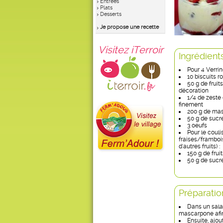
Entrées
Plats
Desserts
Je propose une recette
Visitez iTerroir
Ingrédient
Pour 4 Verrin
10 biscuits 
50 g de fruits
décoration
1/4 de zeste 
finement
200 g de ma
50 g de sucr
3 oeufs
Pour le couli
fraises/framboi
d'autres fruits) :
150 g de frui
50 g de sucr
Préparatio
Dans un sala
mascarpone afin
Ensuite, ajo