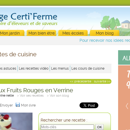
Mon jardin
Mon bien être
Mes écoles
Mon blog
Pour recevoir nos idées rec
tes de cuisine
es astuces
Les recettes vidéo
Les menus
Les cours de cuisine
<< précédente
suivante >>
ux Fruits Rouges en Verrine
rine nette
> Voir ses recettes
> Voir son blog
Envoyer
Mon livre
Rechercher une recette :