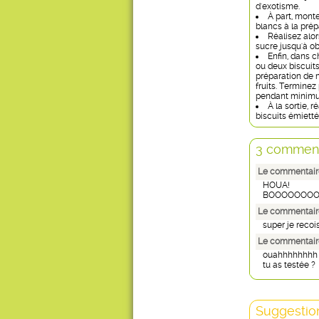
d'exotisme.
À part, mont
blancs à la prép
Réalisez alor
sucre jusqu'à o
Enfin, dans 
ou deux biscuit
préparation de
fruits. Terminez
pendant minimu
À la sortie, 
biscuits émiettés
3 comment
Le commentair
HOUA!
BOOOOOOOOOO
Le commentair
super je recois 
Le commentaire
ouahhhhhhhh
tu as testée ?
Suggestion