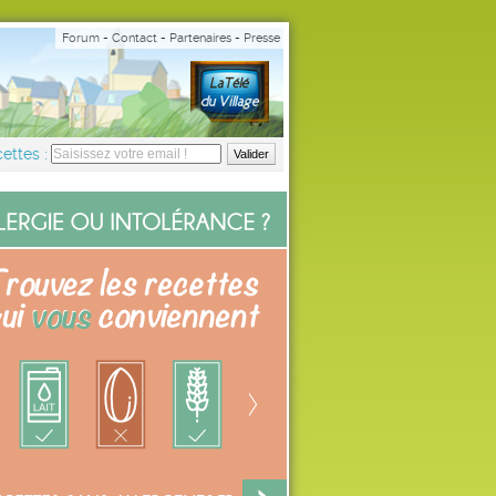
Forum
-
Contact
-
Partenaires
-
Presse
ettes :