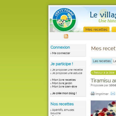
Mes recettes
Connexion
Mes recet
Me connecter
Les recettes
L
Je participe !
Je propose une recette
< Retour à la liste
Je propose une astuce
Tiramisu a
Mon livre recettes
Mon livre jardin
Proposée par
100d
Mon livre bien-être
Je crée mon blog !
Imprimer
Nos recettes
Apéritifs, amuses
bouche