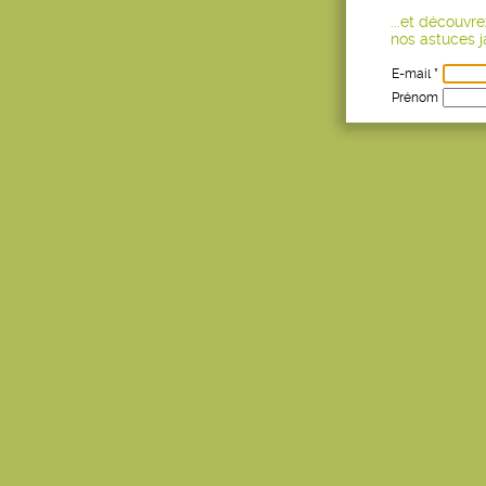
...et découvr
nos astuces ja
E-mail *
Prénom
Age