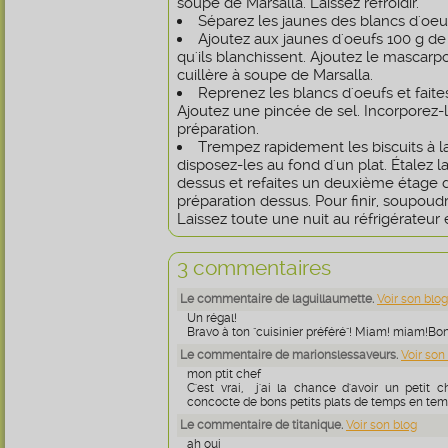
soupe de Marsalla. Laissez refroidir.
Séparez les jaunes des blancs d'oeu
Ajoutez aux jaunes d'oeufs 100 g de 
qu'ils blanchissent. Ajoutez le mascarpo
cuillère à soupe de Marsalla.
Reprenez les blancs d'oeufs et fait
Ajoutez une pincée de sel. Incorporez-le
préparation.
Trempez rapidement les biscuits à la
disposez-les au fond d'un plat. Étalez l
dessus et refaites un deuxième étage de
préparation dessus. Pour finir, soupou
Laissez toute une nuit au réfrigérateur 
3 commentaires
Le commentaire de laguillaumette.
Voir son blog
Un régal!
Bravo à ton "cuisinier préféré"! Miam! miam!Bo
Le commentaire de marionslessaveurs.
Voir son
mon ptit chef
C'est vrai, j'ai la chance d'avoir un petit 
concocte de bons petits plats de temps en te
Le commentaire de titanique.
Voir son blog
ah oui