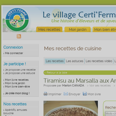
Mes recettes
Mon jardin
Mon bien êtr
Connexion
Mes recettes de cuisine
Me connecter
Les recettes
Les astuces
Les recettes vidéo
Je participe !
Je propose une recette
< Retour à la liste
Je propose une astuce
Tiramisu au Marsalla aux 
Mon livre recettes
Mon livre jardin
Proposée par
Marion CANADA
> Voir ses recettes
>
Mon livre bien-être
Je crée mon blog !
Imprimer
Envoyer
Mon livre
Nos recettes
Recher
Apéritifs, amuses
bouche