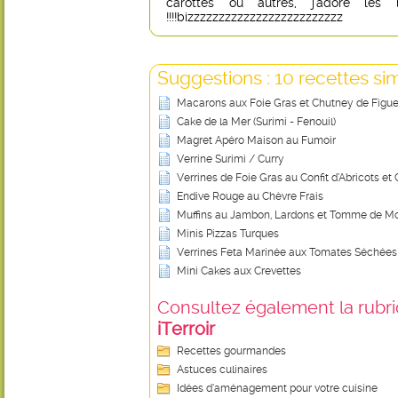
carottes ou autres, j'adore les
!!!!bizzzzzzzzzzzzzzzzzzzzzzzzz
Suggestions : 10 recettes sim
Macarons aux Foie Gras et Chutney de Figu
Cake de la Mer (Surimi - Fenouil)
Magret Apéro Maison au Fumoir
Verrine Surimi / Curry
Verrines de Foie Gras au Confit d’Abricots et
Endive Rouge au Chèvre Frais
Muffins au Jambon, Lardons et Tomme de M
Minis Pizzas Turques
Verrines Feta Marinée aux Tomates Séchées
Mini Cakes aux Crevettes
Consultez également la rubriq
iTerroir
Recettes gourmandes
Astuces culinaires
Idées d’aménagement pour votre cuisine