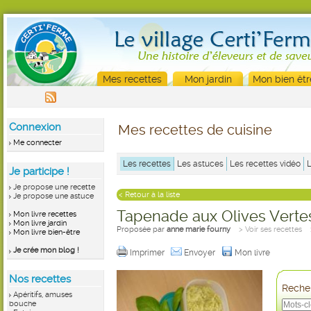
Mes recettes
Mon jardin
Mon bien êtr
Connexion
Mes recettes de cuisine
Me connecter
Les recettes
Les astuces
Les recettes vidéo
Je participe !
Je propose une recette
< Retour à la liste
Je propose une astuce
Tapenade aux Olives Vertes
Mon livre recettes
Mon livre jardin
Proposée par
anne marie fourny
> Voir ses recettes
Mon livre bien-être
Je crée mon blog !
Imprimer
Envoyer
Mon livre
Nos recettes
Recher
Apéritifs, amuses
bouche