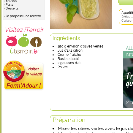
Entrées
Plats
Desserts
Apérit
Je propose une recette
Difficult
Cuisson
Visitez iTerroir
Ingrédients
150 g environ d'olives vertes
Jus d'1/2 citron
Crème fraîche
Basilic ciselé
2 gousses d'ail
Poivre
Préparation
Mixez les olives vertes avec le jus d