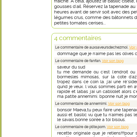
fraîche. À cela, ajoutez le basilic ciselé
gousses d'ail. Réservez la tapenade au f
heures avant de servir soit avec des pet
légumes crus, comme des bâtonnets de 
petites tomates cerises...
4 commentaires
Le commentaire de auxsaveursdechezmoi.
Voir
dommage que je n'aime pas les olives car 
Le commentaire de fanfan.
Voir son blog
saveur du sud
tu me demande ou c'est l'endroit ou 
bormesles mimosas, sur la cote d'az
tropez dans ce coin la. j'ai une ré"sid
qund je veux. l vous sommes parti en av
rapide et labas j'ai un cabliolet alors c'
ma patite annemimi. bponne nuit je mon
Le commentaire de annemimi.
Voir son blog
bonsoir Maeva,tu peux faire une tapen
aussi et basilic vu que tu n'aimes pas l
le savais.bonne soirée a toi bisous.
Le commentaire de ptite.pom.
Voir son blog
recette originale que je retiens!!!!pou