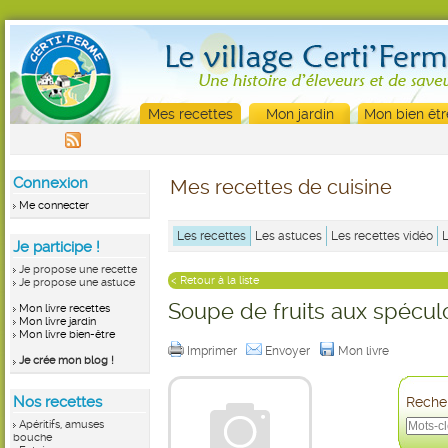
Mes recettes
Mon jardin
Mon bien êtr
Connexion
Mes recettes de cuisine
Me connecter
Les recettes
Les astuces
Les recettes vidéo
Je participe !
Je propose une recette
< Retour à la liste
Je propose une astuce
Soupe de fruits aux spécul
Mon livre recettes
Mon livre jardin
Mon livre bien-être
Imprimer
Envoyer
Mon livre
Je crée mon blog !
Nos recettes
Recher
Apéritifs, amuses
bouche