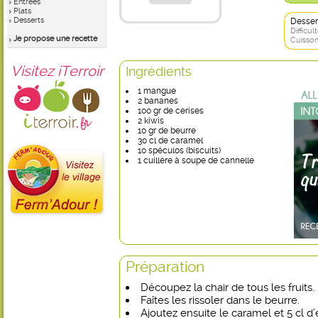
Entrées
Plats
Desserts
Desser
Difficult
Je propose une recette
Cuisson
Visitez iTerroir
Ingrédients
1 mangue
2 bananes
100 gr de cerises
2 kiwis
10 gr de beurre
30 cl de caramel
10 spéculos (biscuits)
1 cuillère à soupe de cannelle
Préparation
Découpez la chair de tous les fruits.
Faîtes les rissoler dans le beurre.
Ajoutez ensuite le caramel et 5 cl d’