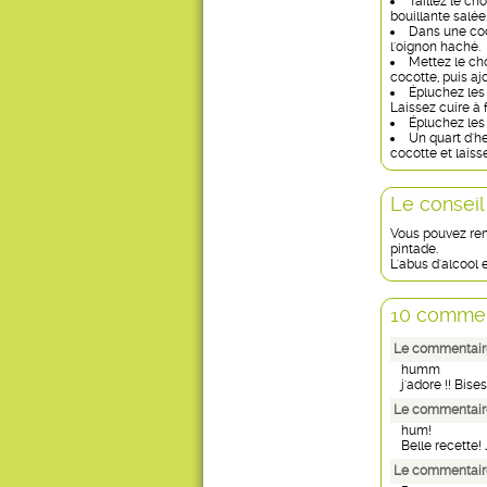
Taillez le ch
bouillante salée
Dans une coco
l'oignon haché.
Mettez le cho
cocotte, puis ajo
Épluchez les
Laissez cuire à 
Épluchez les
Un quart d'he
cocotte et laiss
Le conseil
Vous pouvez rem
pintade.
L'abus d'alcool
10 commen
Le commentaire
humm
j'adore !! Bises
Le commentair
hum!
Belle recette!
Le commentaire