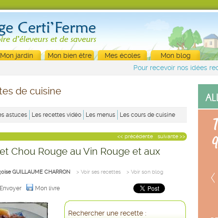
Mon jardin
Mon bien être
Mes écoles
Mon blog
Pour recevoir nos idées rec
tes de cuisine
es astuces
Les recettes vidéo
Les menus
Les cours de cuisine
<< précédente
suivante >>
 et Chou Rouge au Vin Rouge et aux
çoise GUILLAUME CHARRON
> Voir ses recettes
> Voir son blog
Envoyer
Mon livre
Rechercher une recette :