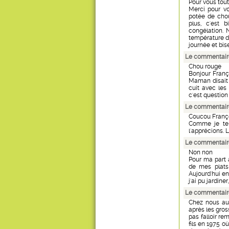
Pour vous toute
Merci pour v
potée de chou
plus, c'est 
congélation.
température du
journée et bis
Le commentaire
Chou rouge
Bonjour Franç
Maman disait t
cuit avec les 
c'est question
Le commentaire
Coucou Franç
Comme je te 
l'apprécions. 
Le commentaire d
Non non
Pour ma part 
de mes plats
Aujourd'hui en P
j'ai pu jardiner
Le commentair
Chez nous auss
après les gros
pas falloir r
fils en 1975 o