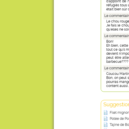
d'appoint de 
réfugiés tous 
était bien sûr c
Le commentair
Le chou roug
Je fais le cho
qu'elles ne so
Le commentaire d
Bon!
Eh bien, cette
tout ce qu'il m
devient n'imp
peut être att
barbecue???? g
Le commentaire
Coucou Martine
Bon, on peut s
pourras manger
content aussi..
Suggestion
Filet mignon
Potée de Po
Tajine de B