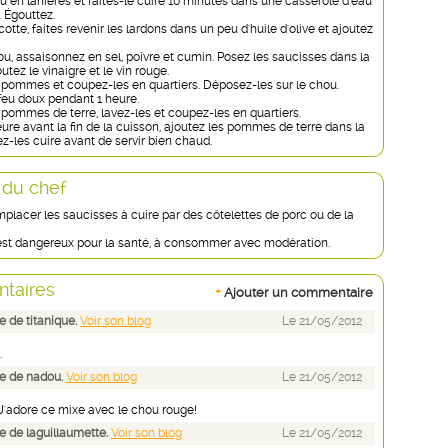
ou en lanières et faites-le cuire 10 minutes dans une casserole d’eau
. Égouttez.
tte, faites revenir les lardons dans un peu d'huile d'olive et ajoutez
u, assaisonnez en sel, poivre et cumin. Posez les saucisses dans la
utez le vinaigre et le vin rouge.
 pommes et coupez-les en quartiers. Déposez-les sur le chou.
feu doux pendant 1 heure.
 pommes de terre, lavez-les et coupez-les en quartiers.
ure avant la fin de la cuisson, ajoutez les pommes de terre dans la
ez-les cuire avant de servir bien chaud.
 du chef
placer les saucisses à cuire par des côtelettes de porc ou de la
 est dangereux pour la santé, à consommer avec modération.
taires
+
Ajouter un commentaire
 de titanique.
Voir son blog
Le 21/05/2012
.
e de nadou.
Voir son blog
Le 21/05/2012
 J'adore ce mixe avec le chou rouge!
 de laguillaumette.
Voir son blog
Le 21/05/2012