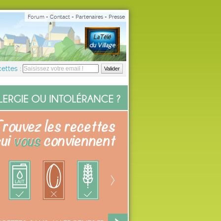
Forum
-
Contact
-
Partenaires
-
Presse
ettes :