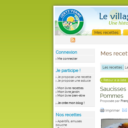
Mes recettes
Connexion
Mes recet
Me connecter
Les recettes
L
Je participe !
Je propose une recette
< Retour à la liste
Je propose une astuce
Saucisses
Mon livre recettes
Mon livre jardin
Pommes
Mon livre bien-être
Proposée par
Fran
Je crée mon blog !
Imprimer
Nos recettes
Apéritifs, amuses
bouche