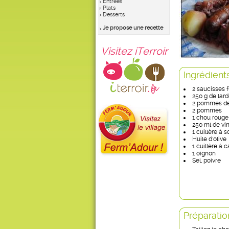
Entrées
Plats
Desserts
Je propose une recette
Visitez iTerroir
Ingrédient
2 saucisses 
250 g de lar
2 pommes de
2 pommes
1 chou rouge
250 ml de vi
1 cuillère à 
Huile d'olive
1 cuillère à
1 oignon
Sel, poivre
Préparatio