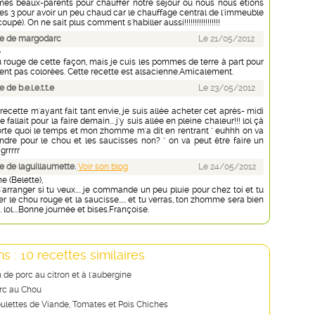
mes beaux-parents pour chauffer notre séjour où nous nous étions
les 3 pour avoir un peu chaud car le chauffage central de l'immeuble
oupé). On ne sait plus comment s'habiller aussi!!!!!!!!!!!!!!!!!
e de margodarc
Le 21/05/2012
e
u rouge de cette façon, mais je cuis les pommes de terre à part pour
ient pas colorées. Cette recette est alsacienne.Amicalement.
e b.e.l.e.t.t.e
Le 23/05/2012
 recette m'ayant fait tant envie, je suis allée acheter cet après- midi
e fallait pour la faire demain... j'y suis allée en pleine chaleur!!! lol çà
orte quoi le temps et mon zhomme m'a dit en rentrant " euhhh on va
endre pour le chou et les saucisses non? " on va peut être faire un
rrrrr
 de laguillaumette.
Voir son blog
Le 24/05/2012
 (Belette),
'arranger si tu veux.... je commande un peu pluie pour chez toi et tu
 le chou rouge et la saucisse..... et tu verras, ton zhomme sera bien
. lol....Bonne journée et bises.Françoise.
s : 10 recettes similaires
 de porc au citron et à l'aubergine
rc au Chou
oulettes de Viande, Tomates et Pois Chiches