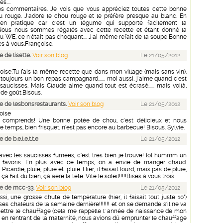
s....
os commentaires. Je vois que vous appréciez toutes cette bonne
 rouge. J'adore le chou rouge et le préfère presque au blanc. En
bien pratique car c'est un légume qui supporte facilement la
 Nous nous sommes régalés avec cette recette et étant donné la
 WE, ce n'était pas choquant.... J'ai même refait de la soupe!Bonne
es à vous.Françoise.
 de lisette.
Voir son blog
Le 21/05/2012
oise,Tu fais la même recette que dans mon village (mais sans vin).
oujours un bon repas campagnard....... moi aussi, j'aime quand c'est
saucisses. Mais Claude aime quand tout est écrasé...... mais voilà,
 de goût.Bisous.
 de lesbonsrestaurants.
Voir son blog
Le 21/05/2012
oise
comprends! Une bonne potée de chou, c'est délicieux et nous
Le temps, bien frisquet, n'est pas encore au barbecue! Bisous. Sylvie.
e b.e.l.e.t.t.e
Le 21/05/2012
avec les saucisses fumées, c'est très bien je trouve! lol hummm un
 favoris. En plus avec ce temps, on a envie de manger chaud.
icardie, pluie, pluie et...pluie. Hier, il faisait lourd, mais pas de pluie,
, çà fait du bien, çà aére la tête. Vite le soleil!!!!!Bises à vous trois.
e de mcc-33.
Voir son blog
Le 21/05/2012
i, une grosse chute de température (hier, il faisait tout juste 10°)
ses chaleurs de la semaine dernière!!!!!!! et on se demande s'il ne va
emettre le chauffage (cela me rappelle l' année de naissance de mon
ù en rentrant de la maternité, nous avions dû emprunter le chauffage