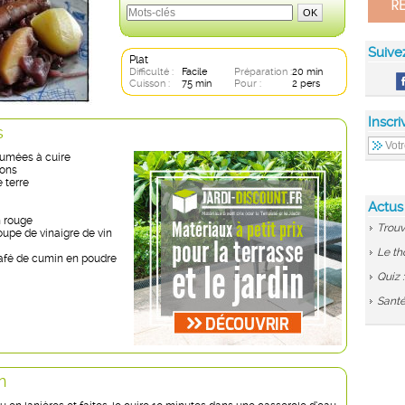
Suive
Plat
Difficulté :
Facile
Préparation :
20 min
Cuisson :
75 min
Pour :
2 pers
Inscri
s
fumées à cuire
dons
 terre
Actus
n rouge
Trouv
soupe de vinaigre de vin
Le th
 café de cumin en poudre
Quiz 
Santé
n