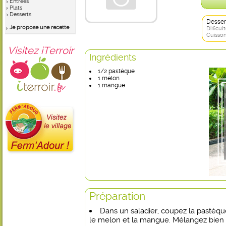
Entrées
Plats
Desserts
Desser
Je propose une recette
Difficult
Cuisson
Visitez iTerroir
Ingrédients
1/2 pastèque
1 melon
1 mangue
Préparation
Dans un saladier, coupez la pastèqu
le melon et la mangue. Mélangez bien l