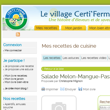
Mes recettes
Mon jardin
Mon bien êtr
Connexion
Mes recettes de cuisine
Me connecter
Les recettes
Les astuces
Les recettes vidéo
Je participe !
Je propose une recette
< Retour à la liste
Je propose une astuce
Salade Melon-Mangue-Pas
Mon livre recettes
Mon livre jardin
Proposée par
Christophe Mignon
Mon livre bien-être
Je crée mon blog !
Imprimer
Envoyer
Mon livre
Nos recettes
Recher
Apéritifs, amuses
bouche