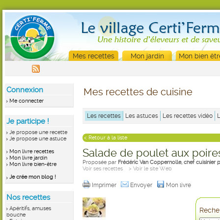
Mes recettes
Mon jardin
Mon bien êtr
Connexion
Mes recettes de cuisine
Me connecter
Les recettes
Les astuces
Les recettes vidéo
Je participe !
Je propose une recette
< Retour à la liste
Je propose une astuce
Salade de poulet aux poires
Mon livre recettes
Mon livre jardin
Proposée par
Frédéric Van Coppernolle, chef cuisinie
Mon livre bien-être
Voir ses recettes
> Voir le site Web
Je crée mon blog !
Imprimer
Envoyer
Mon livre
Nos recettes
Apéritifs, amuses
Recher
bouche