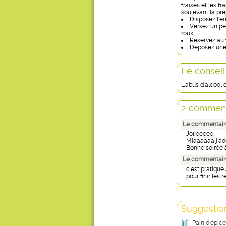
fraises et les 
soulevant la pré
Disposez l'e
Versez un pe
roux.
Réservez au 
Déposez une 
Le conseil
L'abus d'alcool
2 comment
Le commentaire
Jolieeeee
Miaaaaaa j'ado
Bonne soirée à
Le commentaire
c'est pratique
pour finir les re
Suggestion
Pain d'épic