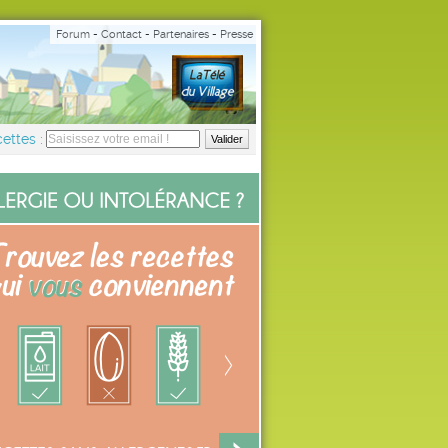
Forum
-
Contact
-
Partenaires
-
Presse
ettes :