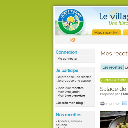
Mes recettes
Connexion
Mes recet
Me connecter
Les recettes
L
Je participe !
Je propose une recette
< Retour à la liste
Je propose une astuce
Salade de 
Mon livre recettes
Mon livre jardin
Proposée par
Tita
Mon livre bien-être
Je crée mon blog !
Imprimer
Nos recettes
Apéritifs, amuses
bouche