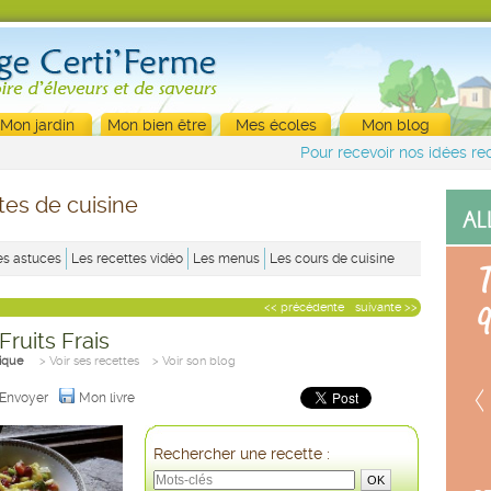
Mon jardin
Mon bien être
Mes écoles
Mon blog
Pour recevoir nos idées rec
tes de cuisine
es astuces
Les recettes vidéo
Les menus
Les cours de cuisine
<< précédente
suivante >>
Fruits Frais
nique
> Voir ses recettes
> Voir son blog
Envoyer
Mon livre
Rechercher une recette :