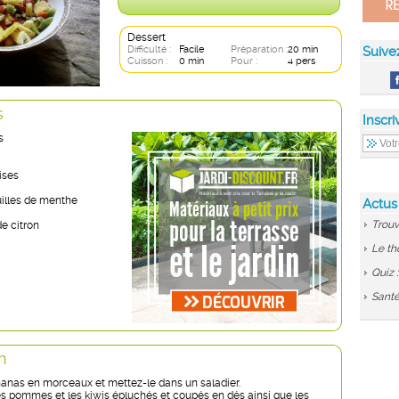
Dessert
Difficulté :
Facile
Préparation :
20 min
Suive
Cuisson :
0 min
Pour :
4 pers
s
Inscri
s
ises
illes de menthe
Actus
Trouv
 de citron
Le th
Quiz 
Santé
n
nanas en morceaux et mettez-le dans un saladier.
les pommes et les kiwis épluchés et coupés en dés ainsi que les