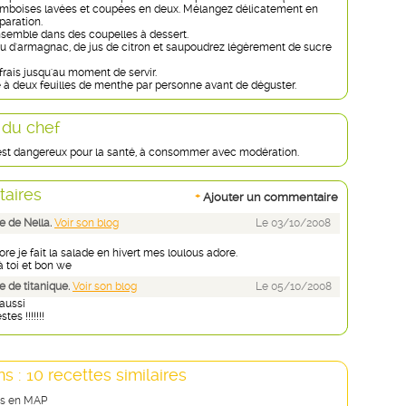
framboises lavées et coupées en deux. Mélangez délicatement en
paration.
nsemble dans des coupelles à dessert.
u d'armagnac, de jus de citron et saupoudrez légèrement de sucre
frais jusqu'au moment de servir.
à deux feuilles de menthe par personne avant de déguster.
 du chef
 est dangereux pour la santé, à consommer avec modération.
aires
+
Ajouter un commentaire
 de Nella.
Voir son blog
Le 03/10/2008
re je fait la salade en hivert mes loulous adore.
 toi et bon we
 de titanique.
Voir son blog
Le 05/10/2008
 aussi
stes !!!!!!!
s : 10 recettes similaires
es en MAP