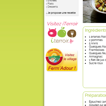
Entrées
Plats
Desserts
Je propose une recette
Visitez iTerroir
Ingrédient
1 ananas frai
2 pommes
5 kiwis
Quelques fra
Framboises
Quelques feu
Armagnac
1 filet de jus
Sucre roux
Préparatio
Épluchez l'a
Ajoutez-lui 