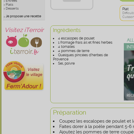
Entrées
Plats
Desserts
Plat
Difficult
Je propose une recette
Cuisson
Visitez iTerroir
Ingrédients
4 escalopes de poulet
1 fromage frais ail et fines herbes
4 tomates
4 pommes de terre
Quelques pincées d’herbes de
Provence
Sel, poivre
Préparation
Coupez les escalopes de poulet et 
Faites dorer à la poêle pendant 5-6 
Ajoutez les pommes de terre coupée