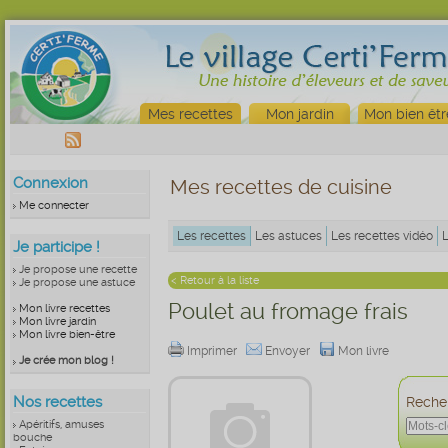
Mes recettes
Mon jardin
Mon bien êtr
Connexion
Mes recettes de cuisine
Me connecter
Les recettes
Les astuces
Les recettes vidéo
Je participe !
Je propose une recette
< Retour à la liste
Je propose une astuce
Poulet au fromage frais
Mon livre recettes
Mon livre jardin
Mon livre bien-être
Imprimer
Envoyer
Mon livre
Je crée mon blog !
Nos recettes
Recher
Apéritifs, amuses
bouche