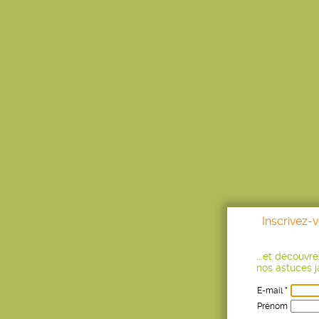
Inscrivez-
...et découvr
nos astuces ja
E-mail *
Prénom