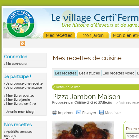
Mes recettes
Mon jardin
Mon bien êtr
Connexion
Mes recettes de cuisine
Me connecter
Les recettes
Les astuces
Les recettes vidéo
Je participe !
Je propose une recette
< Retour à la liste
Je propose une astuce
Pizza Jambon Maison
Mon livre recettes
Mon livre jardin
Proposée par
Cuisine d’Ici et d’Ailleurs
> Voir ses rece
Mon livre bien-être
Je crée mon blog !
Imprimer
Envoyer
Mon livre
Nos recettes
Recher
Apéritifs, amuses
bouche