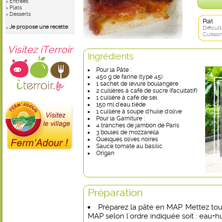
Entrées
Plats
Desserts
Plat
Je propose une recette
Difficult
Cuisson
Visitez iTerroir
Ingrédients
Pour la Pâte :
450 g de farine (type 45)
1 sachet de levure boulangère
2 cuillères à café de sucre (facultatif)
1 cuillère à café de sel
150 ml d'eau tiède
1 cuillère à soupe d'huile d'olive
Pour la Garniture :
4 tranches de jambon de Paris
3 boules de mozzarella
Quelques olives noires
Sauce tomate au basilic
Origan
Préparation
Préparez la pâte en MAP. Mettez tous
MAP selon l'ordre indiquée soit : eau+hui