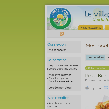
Mes recettes
Connexion
Mes recet
Me connecter
Les recettes
L
Je participe !
Je propose une recette
< Retour à la liste
Je propose une astuce
Pizza Bian
Mon livre recettes
Mon livre jardin
Proposée par
Laur
Mon livre bien-être
Je crée mon blog !
Imprimer
Nos recettes
Apéritifs, amuses
bouche