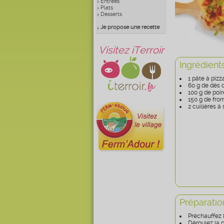
Entrées
Plats
Desserts
Je propose une recette
Visitez iTerroir
Ingrédient
1 pâte à pizz
60 g de dés d
100 g de poi
150 g de fro
2 cuillères à 
Préparatio
Préchauffez l
Déroulez la 