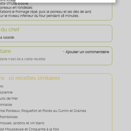
Age
* obligatoire
âte d’huile d’olive.
oireaux en rondelles
’abord le fromage râpé, puis le poireau et les dés de lard.
sur le niveau inférieur du four pendant 18 minutes.
 du chef
a salade.
aire
+
Ajouter un commentaire
re n'est lié à cette recette
s : 10 recettes similaires
oix
assienne
uits de Mer
onnaise
nte Poireaux, Roquefort et Poires au Cumin et Graines
 framboises
moules, lardons et vin blanc
lat Mousseuse et Croquante à la fois