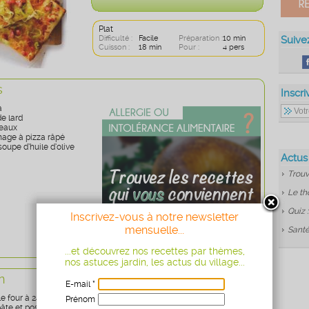
Plat
Difficulté :
Facile
Préparation :
10 min
Suive
Cuisson :
18 min
Pour :
4 pers
s
Inscri
a
e lard
reaux
mage à pizza râpé
soupe d’huile d’olive
Actus
Trouv
Le th
Quiz 
Inscrivez-vous à notre newsletter
mensuelle...
Santé
...et découvrez nos recettes par thèmes,
nos astuces jardin, les actus du village...
n
E-mail *
e four à 240°C.
Prénom
pâte et posez-la sur une plaque chemisée de papier sulfurisé.