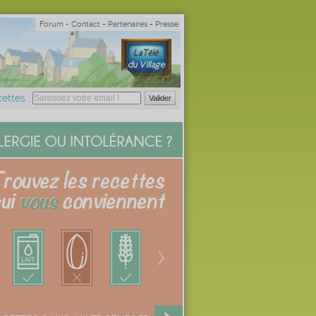
Forum
-
Contact
-
Partenaires
-
Presse
ettes :