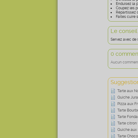
Enduisez la p
Coupez les p
Répartissez d
Faites cuire 
Le conseil
Servez avec de l
0 comment
Aucun commentai
Suggestion
Tarte aux N
Quiche Jur
Pizza aux Fr
Tarte Bourb
Tarte Fonda
Tarte citron
Quiche aux 
Tarte Choco