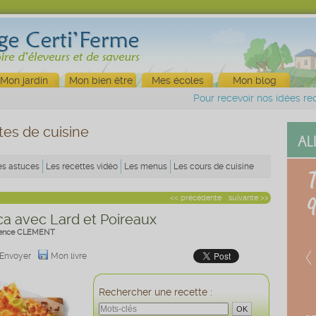
Mon jardin
Mon bien être
Mes écoles
Mon blog
Pour recevoir nos idées rec
tes de cuisine
es astuces
Les recettes vidéo
Les menus
Les cours de cuisine
<< précédente
suivante >>
ca avec Lard et Poireaux
ence CLEMENT
Envoyer
Mon livre
Rechercher une recette :