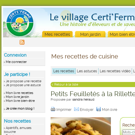
Mes recettes
Mon jardin
Mon bien êtr
Connexion
Mes recettes de cuisine
Me connecter
Les recettes
Les astuces
Les recettes vidéo
Je participe !
Je propose une recette
< Retour à la liste
Je propose une astuce
Petits Feuilletés à la Rille
Mon livre recettes
Mon livre jardin
Proposée par
sandra heraud
Mon livre bien-être
Je crée mon blog !
Imprimer
Envoyer
Mon livre
Nos recettes
Recher
Apéritifs, amuses
bouche