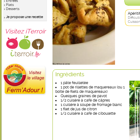
Entrées
Plats
Desserts
Apérit
Je propose une recette
Difficult
Cuisson
Visitez iTerroir
Ingrédients
1 pâte feuilletée
1 pot de rillettes de maquereaux (ou 1
boîte de filets de maquereaux)
Quelques graines de pavot
1/2 cuillère à café de câpres
1 cuillère à soupe de fromage blanc
1 filet de jus de citron
1/2 cuillère à café de ciboulette