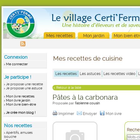
Mes recettes
Mon jardin
Mon bien êtr
Connexion
Mes recettes de cuisine
Me connecter
Les recettes
Les astuces
Les recettes vidéo
Je participe !
Je propose une recette
< Retour à la liste
Je propose une astuce
Pâtes à la carbonara
Mon livre recettes
Mon livre jardin
Proposée par
fabienne cousin
Mon livre bien-être
Je crée mon blog !
Imprimer
Envoyer
Mon livre
Nos recettes
Recher
Apéritifs, amuses
bouche