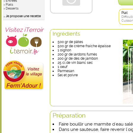
Entrées
Plats
Desserts
Plat
Je propose une recette
Difficult
Cuisson
Visitez iTerroir
Ingrédients
500 gr de pâtes
500 gr de crème fraiche épaisse
1 oignon
200 gr de lardons fumés
200 gr de dés de jambon
25 cl de vin blanc sec
1 oeuf
Parmesan
Sel et poivre
Préparation
Faire bouillir une marmite d'eau salé
Dans une sauteuse, faire revenir l'