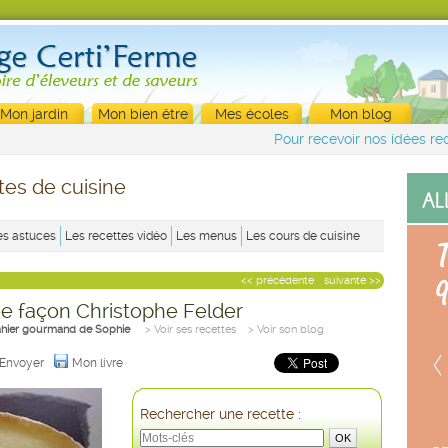
Mon jardin
Mon bien être
Mes écoles
Mon blog
Pour recevoir nos idées rec
tes de cuisine
es astuces
Les recettes vidéo
Les menus
Les cours de cuisine
<< précédente
suivante >>
e façon Christophe Felder
ahier gourmand de Sophie
> Voir ses recettes
> Voir son blog
Envoyer
Mon livre
Rechercher une recette :