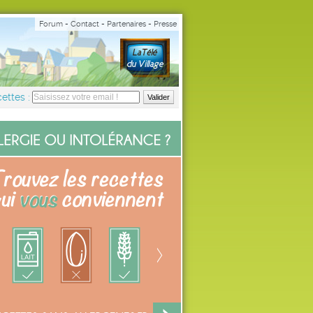
Forum
-
Contact
-
Partenaires
-
Presse
ettes :