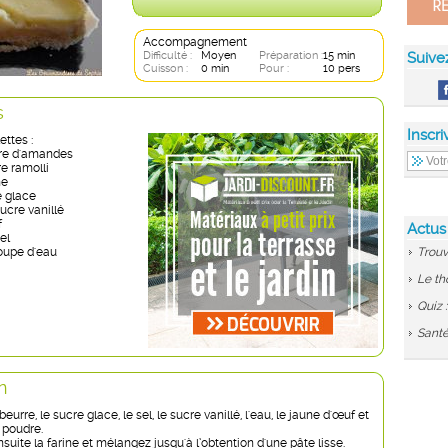
Accompagnement
Difficulté :
Moyen
Préparation :
15 min
Suive
Cuisson :
0 min
Pour :
10 pers
s
Inscri
ettes :
dre d'amandes
e ramolli
ne
e glace
ucre vanillé
f
Actus
el
soupe d'eau
Trouv
Le th
Quiz 
Santé
n
urre, le sucre glace, le sel, le sucre vanillé, l'eau, le jaune d'œuf et
 poudre.
suite la farine et mélangez jusqu'à l’obtention d'une pâte lisse.