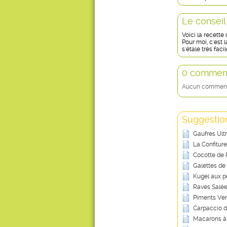
Le conseil
Voici la recette
Pour moi, c'est l
s'étale très faci
0 comment
Aucun commentai
Suggestion
Gaufres Ult
La Confitur
Cocotte de 
Galettes de
Kugel aux 
Raves Salée
Piments Vert
Carpaccio d
Macarons à 