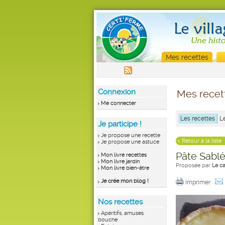
Mes recettes
Connexion
Mes recet
Me connecter
Les recettes
L
Je participe !
Je propose une recette
< Retour à la liste
Je propose une astuce
Pâte Sablé
Mon livre recettes
Mon livre jardin
Proposée par
Le c
Mon livre bien-être
Je crée mon blog !
Imprimer
Nos recettes
Apéritifs, amuses
bouche