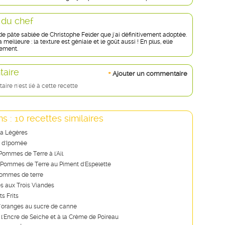
 du chef
 de pâte sablée de Christophe Felder que j'ai définitivement adoptée.
a meilleure : la texture est géniale et le goût aussi ! En plus, elle
lement.
aire
+
Ajouter un commentaire
re n'est lié à cette recette
s : 10 recettes similaires
ra Légères
e d'Ipomée
Pommes de Terre à l'Ail
 Pommes de Terre au Piment d'Espelette
pommes de terre
s aux Trois Viandes
s Frits
'oranges au sucre de canne
l'Encre de Seiche et à la Crème de Poireau