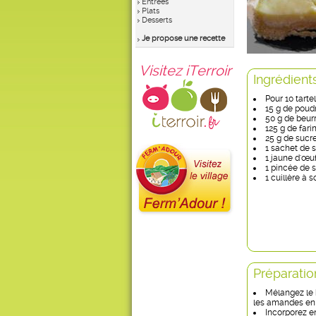
Entrées
Plats
Desserts
Je propose une recette
Visitez iTerroir
Ingrédient
Pour 10 tartel
15 g de pou
50 g de beurr
125 g de fari
25 g de sucr
1 sachet de s
1 jaune d'œu
1 pincée de s
1 cuillère à 
Préparatio
Mélangez le be
les amandes en
Incorporez en