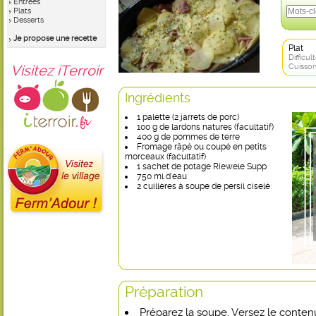
Entrées
Plats
Desserts
Je propose une recette
Plat
Difficult
Visitez iTerroir
Cuisson
Ingrédients
1 palette (2 jarrets de porc)
100 g de lardons natures (facultatif)
400 g de pommes de terre
Fromage râpé ou coupé en petits
morceaux (facultatif)
1 sachet de potage Riewele Supp
750 ml d'eau
2 cuillères à soupe de persil ciselé
Préparation
Préparez la soupe. Versez le conte