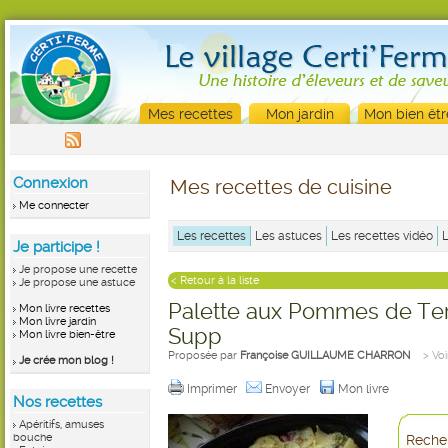
Mes recettes
Mon jardin
Mon bien êtr
Connexion
Mes recettes de cuisine
Me connecter
Les recettes
Les astuces
Les recettes vidéo
Je participe !
Je propose une recette
< Retour à la liste
Je propose une astuce
Palette aux Pommes de Terr
Mon livre recettes
Mon livre jardin
Supp
Mon livre bien-être
Proposée par
Françoise GUILLAUME CHARRON
> Voi
Je crée mon blog !
Imprimer
Envoyer
Mon livre
Nos recettes
Apéritifs, amuses
bouche
Recher