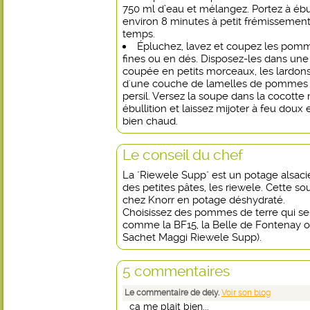
750 ml d’eau et mélangez. Portez à ébull
environ 8 minutes à petit frémisseme
temps.
Épluchez, lavez et coupez les pomm
fines ou en dés. Disposez-les dans une 
coupée en petits morceaux, les lardon
d'une couche de lamelles de pommes 
persil. Versez la soupe dans la cocotte 
ébullition et laissez mijoter à feu doux
bien chaud.
Le conseil du chef
La "Riewele Supp" est un potage alsaci
des petites pâtes, les riewele. Cette s
chez Knorr en potage déshydraté.
Choisissez des pommes de terre qui se 
comme la BF15, la Belle de Fontenay ou
Sachet Maggi Riewele Supp).
5 commentaires
Le commentaire de dely.
Voir son blog
ça me plait bien...