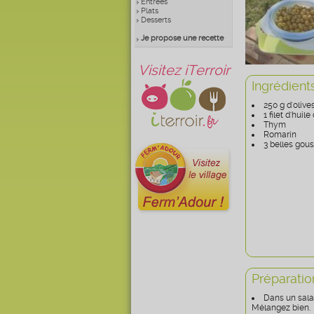
Entrées
Plats
Desserts
Je propose une recette
Visitez iTerroir
Ingrédient
250 g d'oliv
1 filet d'huile
Thym
Romarin
3 belles gous
Préparatio
Dans un salad
Mélangez bien.