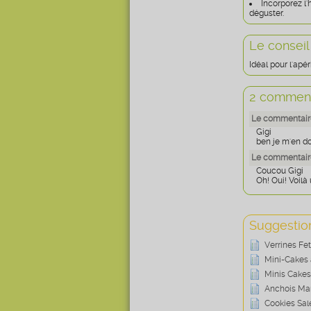
Incorporez l'
déguster.
Le conseil
Idéal pour l'apéri
2 comment
Le commentaire
Gigi
ben je m'en dou
Le commentaire
Coucou Gigi
Oh! Oui! Voilà 
Suggestion
Verrines Fe
Mini-Cakes 
Minis Cakes
Anchois Mar
Cookies Salé