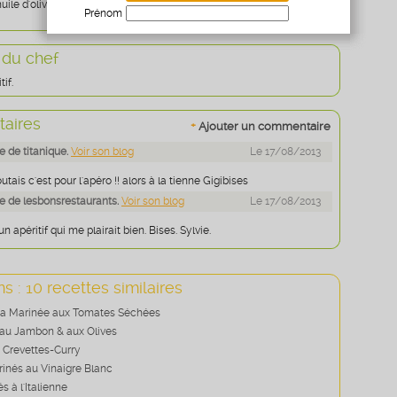
huile d'olive, remuez et laissez reposer quelques jours avant de
Prénom
Age
* obligatoire
 du chef
tif.
aires
+
Ajouter un commentaire
 de titanique.
Voir son blog
Le 17/08/2013
tais c'est pour l'apéro !! alors à la tienne Gigibises
 de lesbonsrestaurants.
Voir son blog
Le 17/08/2013
un apéritif qui me plairait bien. Bises. Sylvie.
s : 10 recettes similaires
ta Marinée aux Tomates Séchées
au Jambon & aux Olives
 Crevettes-Curry
inés au Vinaigre Blanc
s à l'Italienne