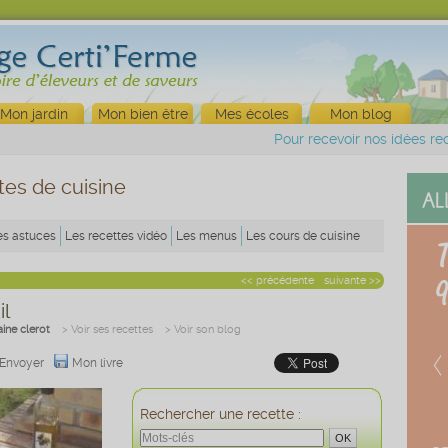
Mon jardin
Mon bien être
Mes écoles
Mon blog
Pour recevoir nos idées rec
tes de cuisine
es astuces
Les recettes vidéo
Les menus
Les cours de cuisine
<< précédente
suivante >>
il
aine clerot
> Voir ses recettes
> Voir son blog
Envoyer
Mon livre
Rechercher une recette :