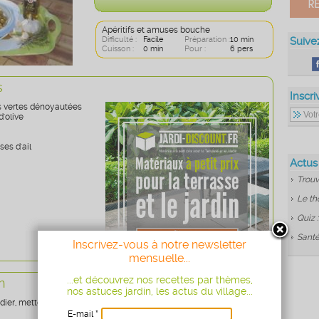
Apéritifs et amuses bouche
Difficulté :
Facile
Préparation :
10 min
Suive
Cuisson :
0 min
Pour :
6 pers
s
Inscri
es vertes dénoyautées
 d'olive
ses d'ail
Actus
Trouv
Le th
Quiz 
Santé
Inscrivez-vous à notre newsletter
mensuelle...
...et découvrez nos recettes par thèmes,
n
nos astuces jardin, les actus du village...
ier, mettez les olives avec l'ail pressé et les herbes ciselées.
E-mail *