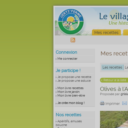
Mes recettes
Connexion
Mes recet
Me connecter
Les recettes
L
Je participe !
Je propose une recette
< Retour à la liste
Je propose une astuce
Olives à l'A
Mon livre recettes
Mon livre jardin
Proposée par
ghisl
Mon livre bien-être
Je crée mon blog !
Imprimer
Nos recettes
Apéritifs, amuses
bouche