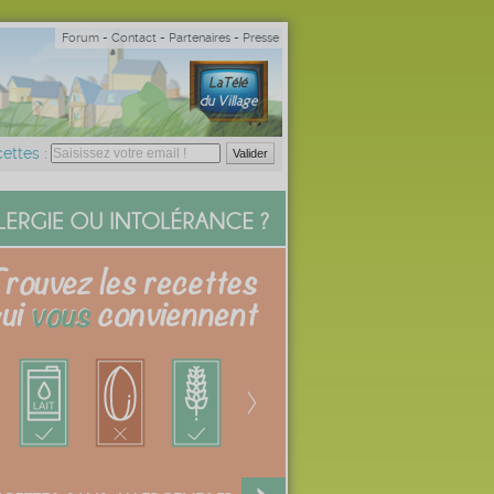
Forum
-
Contact
-
Partenaires
-
Presse
ettes :