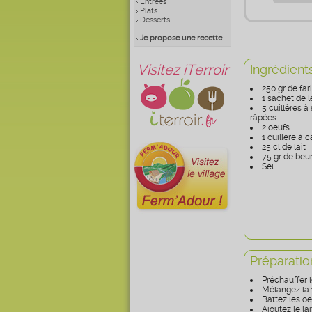
Entrées
Plats
Desserts
Je propose une recette
Visitez iTerroir
Ingrédient
250 gr de far
1 sachet de 
5 cuillères à
râpées
2 oeufs
1 cuillère à 
25 cl de lait
75 gr de beu
Sel
Préparatio
Préchauffer l
Mélangez la f
Battez les oe
Ajoutez le lai