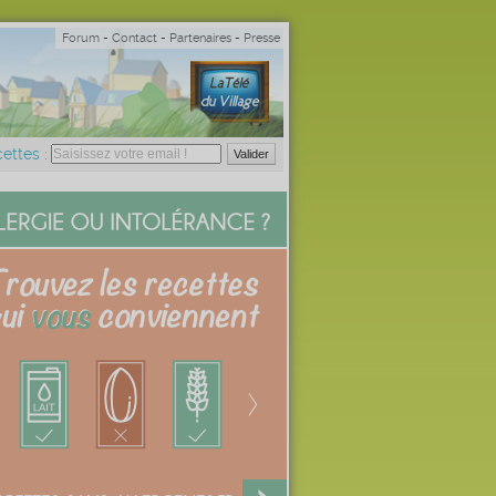
Forum
-
Contact
-
Partenaires
-
Presse
ettes :