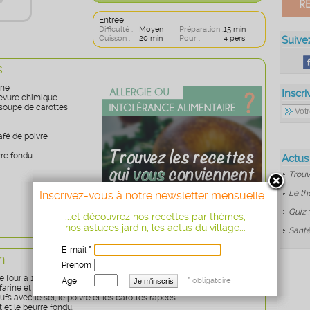
Entrée
Difficulté :
Moyen
Préparation :
15 min
Cuisson :
20 min
Pour :
4 pers
Suive
s
ine
Inscri
levure chimique
 soupe de carottes
café de poivre
rre fondu
Actus
Trouv
Le th
Inscrivez-vous à notre newsletter mensuelle...
Quiz 
...et découvrez nos recettes par thèmes,
nos astuces jardin, les actus du village...
Santé
E-mail *
n
Prénom
e four à 180°.
Age
* obligatoire
arine et la levure.
ufs avec le sel, le poivre et les carottes râpées.
t et le beurre fondu.