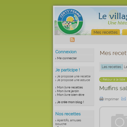
Mes recettes
Connexion
Mes recet
Me connecter
Les recettes
L
Je participe !
Je propose une recette
< Retour à la liste
Je propose une astuce
Muffins sa
Mon livre recettes
Mon livre jardin
Mon livre bien-être
Imprimer
Je crée mon blog !
Nos recettes
Apéritifs, amuses
bouche