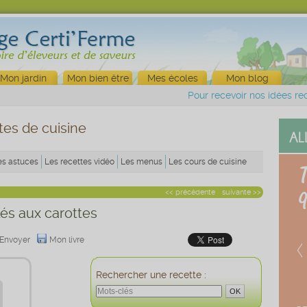
Mon jardin
Mon bien être
Mes écoles
Mon blog
Pour recevoir nos idées rec
tes de cuisine
es astuces
Les recettes vidéo
Les menus
Les cours de cuisine
<< précédente
suivante >>
lés aux carottes
Envoyer
Mon livre
Rechercher une recette :