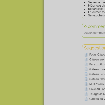
Versez le mé
Mélangez bie
Répartissez-
Enfourner 20
Servez chaud
0 comment
Aucun commentai
Suggestion
Petits Gâtea
Gâteau aux 
Far aux Abr
Gâteau moel
Gâteau Fond
Gâteau Natu
Muffins aux 
Cake au Pa
Teurgoule (
Gâteau au V