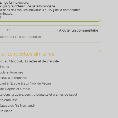
lange farine/levure.
n jusqu'à obtenir une pâte homogène.
la dans des moules individuels au 2/3 de la contenance.
 minutes.
.
aire
+
Ajouter un commentaire
re n'est lié à cette recette
s : 10 recettes similaires
ux au Chocolat, Noisettes et Beurre Salé
Poires
icots et Pommes
leux à la rhubarbe
ant à l'Erable & aux Noix de Pécan
re, Rapide et Simple
lardons, gruyère, persil, ciboulette et graines de pavot
mplemousse
Gâteau de Riz Normand)
in Blanc