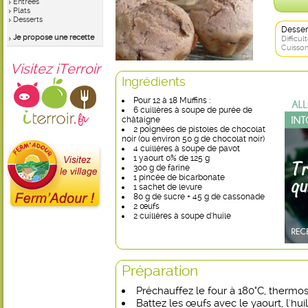
Entrées
Plats
Desserts
Desser
Je propose une recette
Difficult
Cuisson
Visitez iTerroir
Ingrédients
Pour 12 à 18 Muffins :
6 cuillères à soupe de purée de
châtaigne
2 poignées de pistoles de chocolat
noir (ou environ 50 g de chocolat noir)
4 cuillères à soupe de pavot
1 yaourt 0% de 125 g
300 g de farine
1 pincée de bicarbonate
1 sachet de levure
80 g de sucre + 45 g de cassonade
2 œufs
2 cuillères à soupe d'huile
Préparation
Préchauffez le four à 180°C, thermos
Battez les œufs avec le yaourt, l'hui