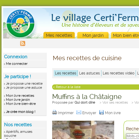
Mes recettes
Mon jardin
Mon bien êtr
Connexion
Mes recettes de cuisine
Me connecter
Les recettes
Les astuces
Les recettes vidéo
Je participe !
Je propose une recette
< Retour à la liste
Je propose une astuce
Muffins à la Châtaigne
Mon livre recettes
Mon livre jardin
Proposée par
Qui dort dîne
> Voir ses recettes
> Vo
Mon livre bien-être
Je crée mon blog !
Imprimer
Envoyer
Mon livre
Nos recettes
Recher
Apéritifs, amuses
bouche