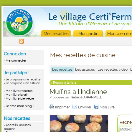
Mes recettes
Mon jardin
Mon bien êtr
Connexion
Mes recettes de cuisine
Me connecter
Les recettes
Les astuces
Les recettes vidéo
Je participe !
Je propose une recette
< Retour à la liste
Je propose une astuce
Muffins à l'Indienne
Mon livre recettes
Mon livre jardin
Proposée par
Isabelle JURANVILLE
Mon livre bien-être
Je crée mon blog !
Imprimer
Envoyer
Mon livre
Nos recettes
Recher
Apéritifs, amuses
bouche