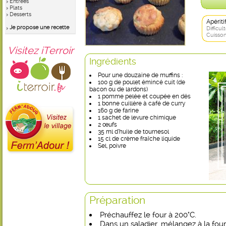
Entrées
Plats
Desserts
Apérit
Je propose une recette
Difficult
Cuisson
Visitez iTerroir
Ingrédients
Pour une douzaine de muffins :
100 g de poulet émincé cuit (de
bacon ou de lardons)
1 pomme pelée et coupée en dés
1 bonne cuillère à café de curry
160 g de farine
1 sachet de levure chimique
2 œufs
35 ml d’huile de tournesol
15 cl de crème fraîche liquide
Sel, poivre
Préparation
Préchauffez le four à 200°C.
Dans un saladier, mélangez à la fourc