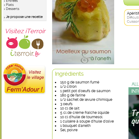
Entrées
Plats
Desserts
Apérit
Je propose une recette
Difficult
Cuisson
Visitez iTerroir
Ingrédients
150 g de saumon fumé
1/2 citron
1 petit pot d'oeufs de saumon
180 g de farine
1/2 sachet de levure chimique
3 oeufs
10 cl de lait
5 cl de crème fraîche liquide
10 cl d'huile de tournesol
1 cuillère à soupe d'huile d'olive
1 bouquet d'aneth
Sel, poivre