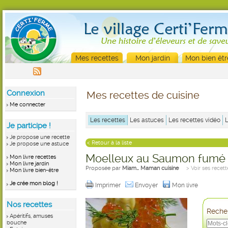
Mes recettes
Mon jardin
Mon bien êtr
Connexion
Mes recettes de cuisine
Me connecter
Les recettes
Les astuces
Les recettes vidéo
Je participe !
Je propose une recette
< Retour à la liste
Je propose une astuce
Moelleux au Saumon fumé
Mon livre recettes
Mon livre jardin
Proposée par
Miam… Maman cuisine
> Voir ses recett
Mon livre bien-être
Je crée mon blog !
Imprimer
Envoyer
Mon livre
Nos recettes
Recher
Apéritifs, amuses
bouche