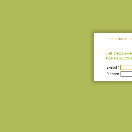
Inscrivez-
...et découvr
nos astuces ja
E-mail *
Prénom
Age