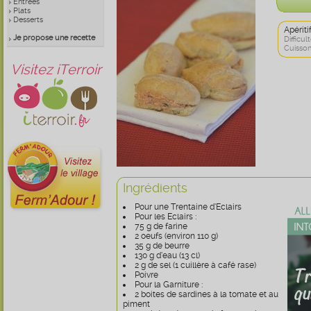
Entrées
Plats
Desserts
Apérit
Je propose une recette
Difficult
Cuisson
Visitez iTerroir
Ingrédients
Pour une Trentaine d’Eclairs
Pour les Eclairs :
75 g de farine
2 oeufs (environ 110 g)
35 g de beurre
130 g d’eau (13 cl)
2 g de sel (1 cuillère à café rase)
Poivre
Pour la Garniture :
2 boites de sardines à la tomate et au
piment