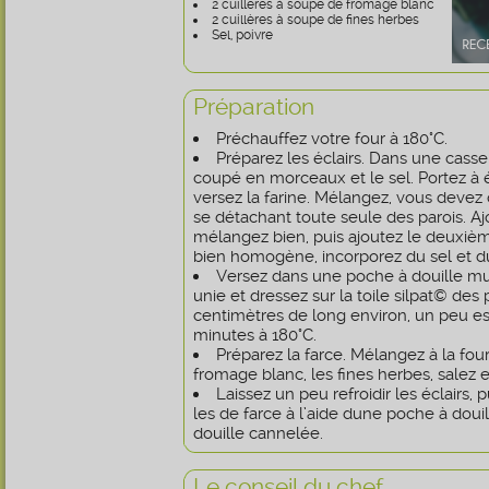
2 cuilléres à soupe de fromage blanc
2 cuillères à soupe de fines herbes
Sel, poivre
Préparation
Préchauffez votre four à 180°C.
Préparez les éclairs. Dans une casser
coupé en morceaux et le sel. Portez à éb
versez la farine. Mélangez, vous devez
se détachant toute seule des parois. Aj
mélangez bien, puis ajoutez le deuxièm
bien homogène, incorporez du sel et du
Versez dans une poche à douille mu
unie et dressez sur la toile silpat© des
centimètres de long environ, un peu es
minutes à 180°C.
Préparez la farce. Mélangez à la four
fromage blanc, les fines herbes, salez e
Laissez un peu refroidir les éclairs, 
les de farce à l’aide dune poche à dou
douille cannelée.
Le conseil du chef