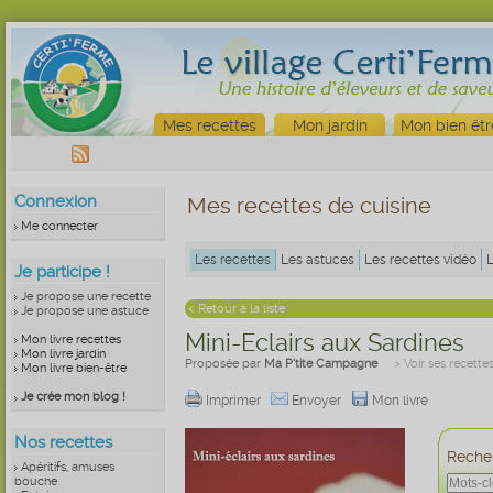
Mes recettes
Mon jardin
Mon bien êtr
Connexion
Mes recettes de cuisine
Me connecter
Les recettes
Les astuces
Les recettes vidéo
Je participe !
Je propose une recette
< Retour à la liste
Je propose une astuce
Mini-Eclairs aux Sardines
Mon livre recettes
Mon livre jardin
Proposée par
Ma P’tite Campagne
> Voir ses recette
Mon livre bien-être
Je crée mon blog !
Imprimer
Envoyer
Mon livre
Nos recettes
Recher
Apéritifs, amuses
bouche