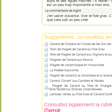
aussi et des figues fraîches ! A tester 
est un peu trop importante à mon avis... M
Le commentaire de Ingrid
J'en salive d'avance. Vive le foie gras
que cela soit un peu cher.
Suggestions : 10 recettes sim
Canard de Challans en Croûte de Sel Gris d
Tatin de Magret de Canard au Foie Gras
Wok de Magret de Canard aux Oignons et au
Magrets de Canard aux Raisins
Magret de canard laqué en choucroute
La Poêlée Gasconne
Magret de canard à la citronnelle et à l'anan
Canard "Colvert" aux Carottes et Navets
Magret de Canard au Miel et Vinaigr
Terre/Butternut, Endives Caramélisées
Lentilles Vertes au Foie Gras et Canard Confi
Consultez également la rubriq
iTerroir