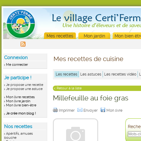
Mes recettes
Mon jardin
Mon bien êtr
Connexion
Mes recettes de cuisine
Me connecter
Les recettes
Les astuces
Les recettes vidéo
Je participe !
Je propose une recette
< Retour à la liste
Je propose une astuce
Millefeuille au foie gras
Mon livre recettes
Mon livre jardin
Mon livre bien-être
Imprimer
Envoyer
Mon livre
Je crée mon blog !
Nos recettes
Recher
Apéritifs, amuses
bouche