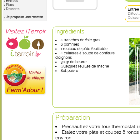
Entrées
Plats
Desserts
Entrée
Difficult
Je propose une recette
Cuisson
Visitez iTerroir
Ingrédients
4 tranches de foie gras
6 pommes
1 rouleau de pâte feuilletée
4 cuillères à soupe de confiture
d’oignons
30 gr de beurre
Quelques feuilles de mâche
Sel, poivre
Préparation
Préchauffez votre four thermostat 18
Etalez votre pâte et coupez 8 rond
environ.