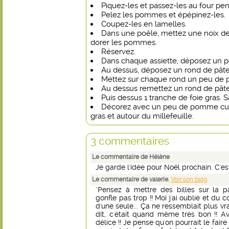
Piquez-les et passez-les au four pe
Pelez les pommes et épépinez-les.
Coupez-les en lamelles.
Dans une poêle, mettez une noix de 
dorer les pommes.
Réservez.
Dans chaque assiette, déposez un p
Au dessus, déposez un rond de pâte 
Mettez sur chaque rond un peu de 
Au dessus remettez un rond de pâte
Puis dessus 1 tranche de foie gras. S
Décorez avec un peu de pomme cuite
gras et autour du millefeuille.
3 commentaires
Le commentaire de Hélène
Je garde l'idée pour Noël prochain. C'est
Le commentaire de valerie.
Voir son blog
"Pensez à mettre des billes sur la pâ
gonfle pas trop !! Moi j'ai oublié et du co
d'une seule... Ça ne ressemblait plus vra
dit, c'était quand même très bon !! Av
délice !! Je pense qu'on pourrait le fair