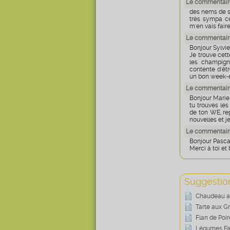
Le commentaire
des nems de
très sympa cet
m'en vais fai
Le commentair
Bonjour Sylvie
Je trouve cett
les champigno
contente d'êtr
un bon week-ed
Le commentaire
Bonjour Marie
tu trouves le
de ton WE, rep
nouvelles et j
Le commentaire
Bonjour Pasca
Merci à toi et 
Suggestion
Chaudeau an
Tarte aux Gr
Flan de Poi
Légumes Fa