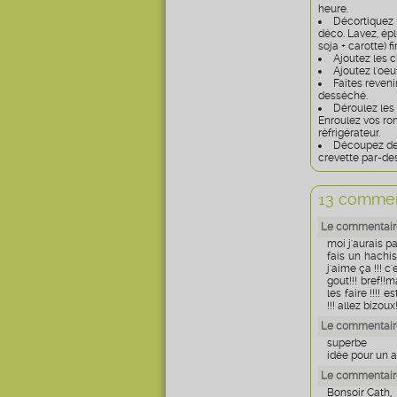
heure.
Décortiquez l
déco. Lavez, épl
soja + carotte) 
Ajoutez les 
Ajoutez l'oe
Faites reven
desséché.
Déroulez les
Enroulez vos ron
réfrigérateur.
Découpez des
crevette par-de
13 commen
Le commentaire
moi j'aurais p
fais un hachi
j'aime ça !!! 
gout!!! bref!
les faire !!!! 
!!! allez bizoux!
Le commentaire
superbe
idée pour un a
Le commentaire
Bonsoir Cath,