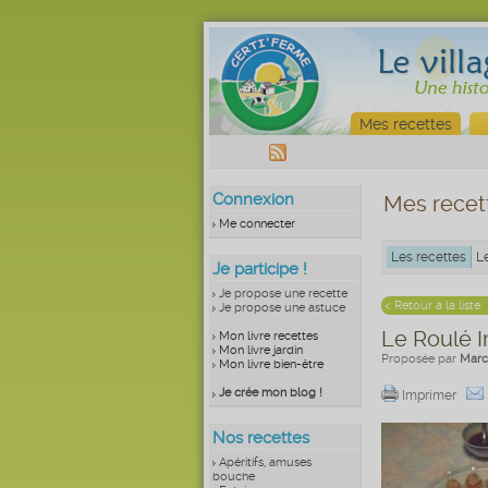
Mes recettes
Connexion
Mes recet
Me connecter
Les recettes
L
Je participe !
Je propose une recette
< Retour à la liste
Je propose une astuce
Le Roulé I
Mon livre recettes
Mon livre jardin
Proposée par
Marc
Mon livre bien-être
Je crée mon blog !
Imprimer
Nos recettes
Apéritifs, amuses
bouche