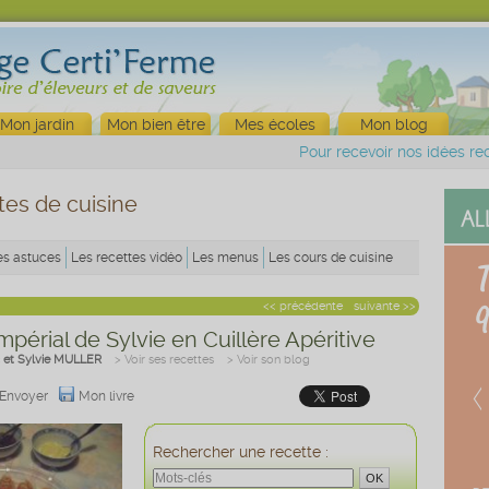
Mon jardin
Mon bien être
Mes écoles
Mon blog
Pour recevoir nos idées rec
tes de cuisine
es astuces
Les recettes vidéo
Les menus
Les cours de cuisine
<< précédente
suivante >>
mpérial de Sylvie en Cuillère Apéritive
 et Sylvie MULLER
> Voir ses recettes
> Voir son blog
Envoyer
Mon livre
Rechercher une recette :