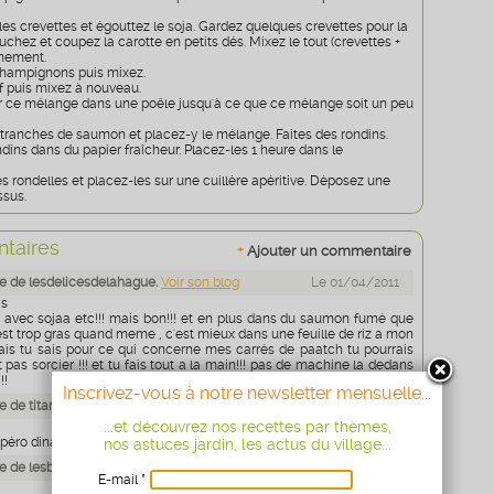
es crevettes et égouttez le soja. Gardez quelques crevettes pour la
uchez et coupez la carotte en petits dés. Mixez le tout (crevettes +
finement.
champignons puis mixez.
uf puis mixez à nouveau.
ir ce mélange dans une poêle jusqu'à ce que ce mélange soit un peu
 tranches de saumon et placez-y le mélange. Faites des rondins.
dins dans du papier fraîcheur. Placez-les 1 heure dans le
 rondelles et placez-les sur une cuillère apéritive. Déposez une
ssus.
taires
+
Ajouter un commentaire
 de lesdelicesdelahague.
Voir son blog
Le 01/04/2011
as
s avec sojaa etc!!! mais bon!!! et en plus dans du saumon fumé que
c'est trop gras quand meme , c'est mieux dans une feuille de riz a mon
!mais tu sais pour ce qui concerne mes carrés de paatch tu pourrais
est pas sorcier !!! et tu fais tout a la main!!! pas de machine la dedans
!!
Inscrivez-vous à notre newsletter mensuelle...
 de titanique.
Voir son blog
Le 01/04/2011
...et découvrez nos recettes par thèmes,
péro dinatoire pourquoi pas ?bises
nos astuces jardin, les actus du village...
 de lesbonsrestaurants.
Voir son blog
Le 01/04/2011
E-mail *