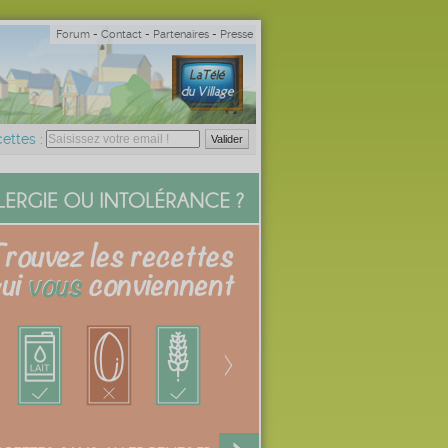
Forum
-
Contact
-
Partenaires
-
Presse
ettes :