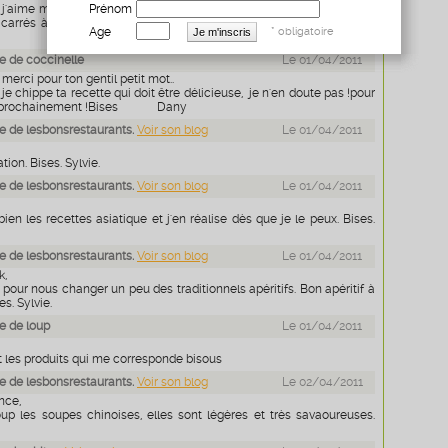
 j'aime moi aussi beaucoup les nems faits dans une feuille de riz.Tu
Prénom
 carrés à la main? C'est du superbe travail. Bonne soirée. Bises.
Age
* obligatoire
 de coccinelle
Le 01/04/2011
. merci pour ton gentil petit mot..
 je chippe ta recette qui doit être délicieuse, je n'en doute pas !pour
rès prochainement !Bises Dany
 de lesbonsrestaurants.
Voir son blog
Le 01/04/2011
ion. Bises. Sylvie.
 de lesbonsrestaurants.
Voir son blog
Le 01/04/2011
en les recettes asiatique et j'en réalise dès que je le peux. Bises.
 de lesbonsrestaurants.
Voir son blog
Le 01/04/2011
k,
 pour nous changer un peu des traditionnels apéritifs. Bon apéritif à
s. Sylvie.
e de loup
Le 01/04/2011
t les produits qui me corresponde bisous
 de lesbonsrestaurants.
Voir son blog
Le 02/04/2011
nce,
up les soupes chinoises, elles sont légères et très savaoureuses.