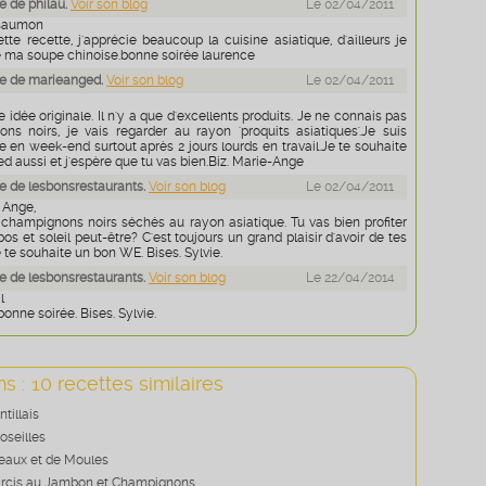
 de philau.
Voir son blog
Le 02/04/2011
 saumon
te recette, j'apprécie beaucoup la cuisine asiatique, d'ailleurs je
re ma soupe chinoise.bonne soirée laurence
e de marieanged.
Voir son blog
Le 02/04/2011
e idée originale. Il n'y a que d'excellents produits. Je ne connais pas
ns noirs, je vais regarder au rayon 'proquits asiatiques'.Je suis
e en week-end surtout après 2 jours lourds en travail.Je te souhaite
 aussi et j'espère que tu vas bien.Biz. Marie-Ange
 de lesbonsrestaurants.
Voir son blog
Le 02/04/2011
 Ange,
s champignons noirs séchés au rayon asiatique. Tu vas bien profiter
os et soleil peut-être? C'est toujours un grand plaisir d'avoir de tes
e te souhaite un bon WE. Bises. Sylvie.
 de lesbonsrestaurants.
Voir son blog
Le 22/04/2014
l
bonne soirée. Bises. Sylvie.
s : 10 recettes similaires
tillais
oseilles
reaux et de Moules
rcis au Jambon et Champignons