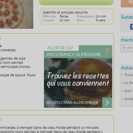
Apéritifs et amuses bouche
Difficulté :
Facile
Préparation :
20 min
Suive
Cuisson :
10 min
Pour :
6 pers
s
Inscri
é
 crevettes
 germes de soja
 noirs séchés
 vermicelle chinois
Actus
Trouv
à soupe de sauce "Nuoc
Le th
Quiz 
Santé
n
ermicelles à tremper dans de l'eau froide pendant 10 minutes.
pignons noirs séchés à tremper dans de l'eau froide pendant 1