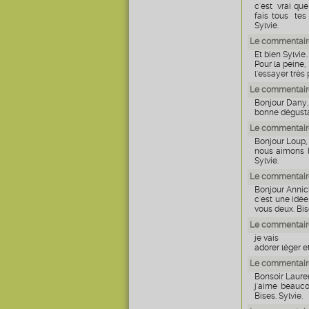
c'est vrai que
fais tous tes
Sylvie.
Le commentaire
Et bien Sylvie.
Pour la peine,
l'essayer t
Le commentaire
Bonjour Dany,
bonne dégustat
Le commentaire
Bonjour Loup,
nous aimons bi
Sylvie.
Le commentaire
Bonjour Annic
c'est une idée
vous deux. Bise
Le commentair
je vais
adorer léger e
Le commentaire
Bonsoir Laure
j'aime beauco
Bises. Sylvie.