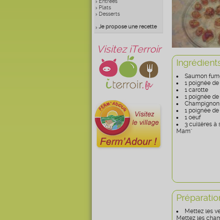
Entrées
Plats
Desserts
Je propose une recette
Visitez iTerroir
Ingrédient
Saumon fum
1 poignée de
1 carotte
1 poignée de
Champignons
1 poignée de
1 oeuf
3 cuillères 
Mam"
Préparatio
Mettez les v
Mettez les cham