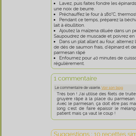
Lavez, puis faites fondre les épinar
une noix de beurre.
Préchauffez le four à 180°C, thermost
Pendant ce temps, préparez la bécha
lait à ébullition.
Ajoutez la maïzena diluée dans un pe
Saupoudrez de muscade et poivrez en
Dans un plat allant au four, alterne
de dés de saumon frais, d’épinard et d
parmesan râpé
Enfournez pour 40 minutes de cuisso
régulièrement.
1 commentaire
Le commentaire de valerie.
Voir son blog
Très bon ! J'ai utilisé des filets de tru
gruyère râpé à la place du parmesan 
Avec le parmesan, ça doit être pas mal 
long c'est de faire épaissir le mélange
patient mais ça vaut le coup !
Suggestions : 10 recettes sim