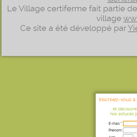
Le Village certiferme fait partie 
village
ww
Ce site a été développé par
Yi
Inscrivez-vous à 
...et découvr
nos astuces ja
E-mail *
Prénom