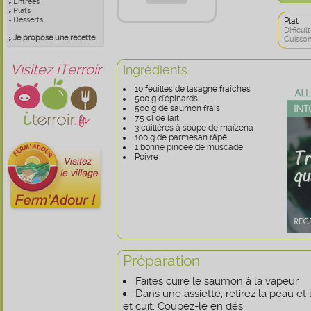
Entrées
Plats
Desserts
Plat
Difficult
Je propose une recette
Cuisson
Visitez iTerroir
Ingrédients
10 feuilles de lasagne fraîches
500 g d’épinards
500 g de saumon frais
75 cl de lait
3 cuillères à soupe de maïzena
100 g de parmesan râpé
1 bonne pincée de muscade
Poivre
Préparation
Faites cuire le saumon à la vapeur.
Dans une assiette, retirez la peau et
et cuit. Coupez-le en dés.