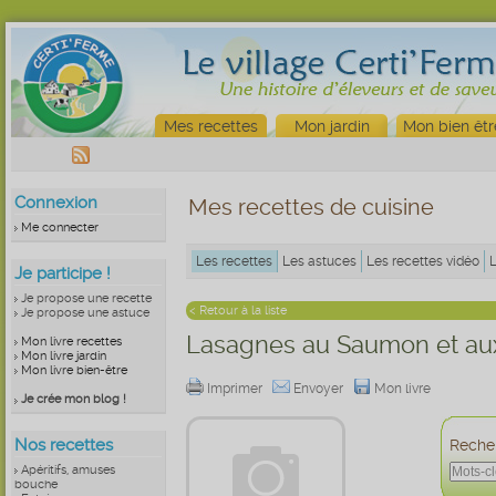
Mes recettes
Mon jardin
Mon bien êtr
Connexion
Mes recettes de cuisine
Me connecter
Les recettes
Les astuces
Les recettes vidéo
Je participe !
Je propose une recette
< Retour à la liste
Je propose une astuce
Lasagnes au Saumon et au
Mon livre recettes
Mon livre jardin
Mon livre bien-être
Imprimer
Envoyer
Mon livre
Je crée mon blog !
Nos recettes
Recher
Apéritifs, amuses
bouche