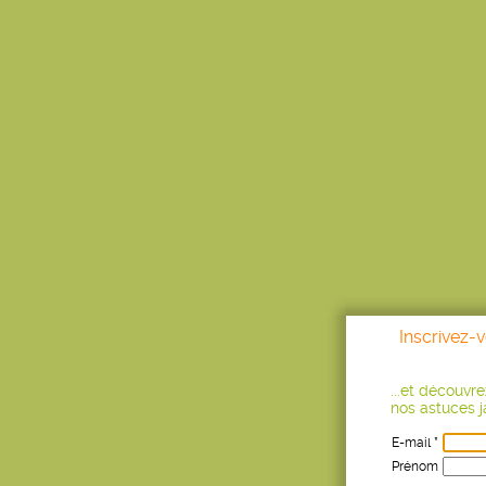
Inscrivez-
...et découvr
nos astuces ja
E-mail *
Prénom