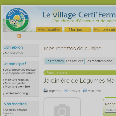
Mes recettes
Mon jardin
Mon bien êtr
Connexion
Mes recettes de cuisine
Me connecter
Les recettes
Les astuces
Les recettes vidéo
Je participe !
Je propose une recette
< Retour à la liste
Je propose une astuce
Jardinière de Légumes Ma
Mon livre recettes
Mon livre jardin
Mon livre bien-être
Imprimer
Envoyer
Mon livre
Je crée mon blog !
Nos recettes
Recher
Apéritifs, amuses
bouche