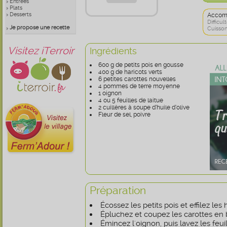
Entrées
Plats
Desserts
Accom
Difficult
Je propose une recette
Cuisson
Visitez iTerroir
Ingrédients
600 g de petits pois en gousse
400 g de haricots verts
6 petites carottes nouvelles
4 pommes de terre moyenne
1 oignon
4 ou 5 feuilles de laitue
2 cuillères à soupe d’huile d’olive
Fleur de sel, poivre
Préparation
Écossez les petits pois et effilez les 
Épluchez et coupez les carottes en 
Émincez l'oignon, puis lavez les feui