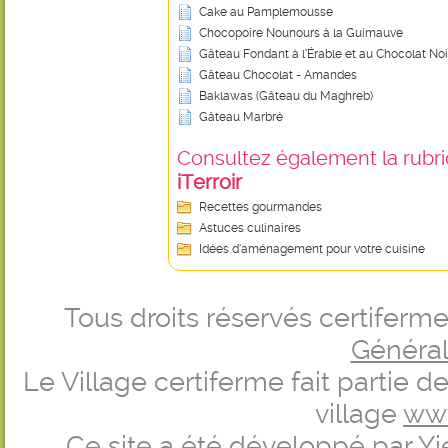
Cake au Pamplemousse
Chocopoire Nounours à la Guimauve
Gâteau Fondant à l’Érable et au Chocolat Noi
Gâteau Chocolat - Amandes
Baklawas (Gâteau du Maghreb)
Gâteau Marbré
Consultez également la rubriq
iTerroir
Recettes gourmandes
Astuces culinaires
Idées d’aménagement pour votre cuisine
Tous droits réservés certifer
Générale
Le Village certiferme fait partie 
village
ww
Ce site a été développé par
Yi