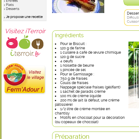
Entrées
Plats
Desserts
Desser
Je propose une recette
Difficult
Cuisson
Visitez iTerroir
Ingrédients
Pour le Biscuit :
120 g de farine
1 cuillère à café de levure chimique
120 g de sucre
4 oeufs
1 noisette de beurre
1 pincée de sel
Pour le Garnissage :
750 g de fraises
Coulis de fraises
Nappage spéciale fraises (gélifiant)
1 sachet de paradis crème
100 ml de crème liquide
200 ml de lait (à défaut, une crème
pâtissière)
1/2 litre de crème montée en
chantilly
Motifs en chocolat pour la décoration
(ou copeaux de chocolat)
Préparation