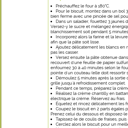
Préchauffez le four à 180°C.
Pour le biscuit, montez dans un bol 
bien ferme avec une pincée de sel pour fa
Dans un saladier, fouettez 3 jaunes d
Versez-y le sucre et mélangez énergi
blanchissement soit pendant 5 minutes
Incorporez alors la farine et la le
afin que la pâte soit lisse.
Ajoutez délicatement les blancs en n
pas les casser.
Versez ensuite la pâte obtenue dan
recouvert d'une feuille de papier sulfur
enfournez 30 à 40 minutes selon le four
pointe d'un couteau (elle doit ressortir 
Démoulez 5 minutes après la sortie 
grille jusqu'à refroidissement complet.
Pendant ce temps, préparez la crème 
Réalisez la crème chantilly en batt
électrique la crème. Réservez au frais.
Équetez et rincez délicatement les fr
Coupez le biscuit en 2 parts égales 
Prenez celui du dessous et disposez-le 
Tapissez-le de coulis de fraises, pui
Cerclez alors le biscuit pour un meill