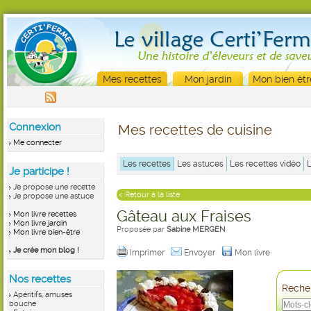
Mes recettes
Mon jardin
Mon bien êtr
Connexion
Mes recettes de cuisine
Me connecter
Les recettes
Les astuces
Les recettes vidéo
Je participe !
Je propose une recette
< Retour à la liste
Je propose une astuce
Gâteau aux Fraises
Mon livre recettes
Mon livre jardin
Proposée par
Sabine MERGEN
Mon livre bien-être
Je crée mon blog !
Imprimer
Envoyer
Mon livre
Nos recettes
Recher
Apéritifs, amuses
bouche